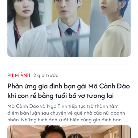
PHIM ẢNH
2 giờ trước
Phản ứng gia đình bạn gái Mã Cảnh Đào
khi con rể bằng tuổi bố vợ tương lai
Mã Cảnh Đào và Ngô Tịnh tiếp tục trở thành tâm
điểm bàn luận sau chuyến về quê nhà của nữ doanh
nhân. Những hình ảnh xuất hiện cùng gia đình bạn gái
Mã Cảnh Đào đang thu hút sự quan tâm trên mạng
xã hội.