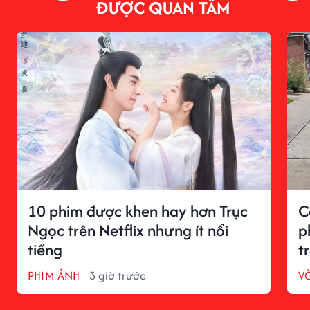
ĐƯỢC QUAN TÂM
10 phim được khen hay hơn Trục
C
Ngọc trên Netflix nhưng ít nổi
p
tiếng
t
PHIM ẢNH
3 giờ trước
V