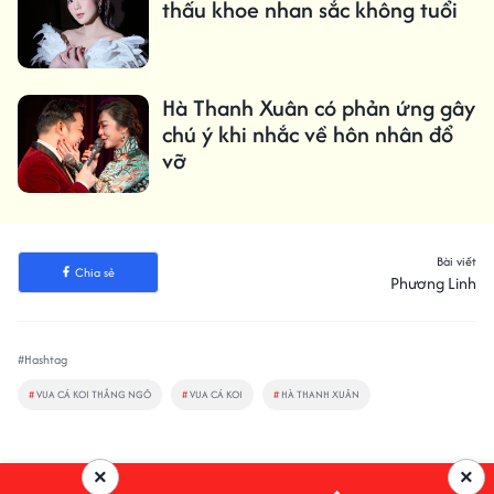
thấu khoe nhan sắc không tuổi
Hà Thanh Xuân có phản ứng gây
chú ý khi nhắc về hôn nhân đổ
vỡ
Bài viết
Chia sẻ
Phương Linh
#Hashtag
#
VUA CÁ KOI THẮNG NGÔ
#
VUA CÁ KOI
#
HÀ THANH XUÂN
×
×