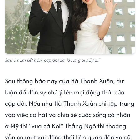
Sau 1 năm kết hôn, cặp đôi đã "đường ai nấy đi"
Sau thông báo này của Hà Thanh Xuân, dư
luận đổ dồn sự chú ý lên mọi động thái của
cặp đôi. Nếu như Hà Thanh Xuân chỉ tập trung
vào việc ca hát và chia sẻ cuộc sống cá nhân
ở Mỹ thì "vua cá Koi" Thắng Ngô thi thoảng
vẫn có một vài động thái liên quan đến vợ cũ.