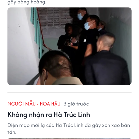
gây bàng hoàng.
NGƯỜI MẪU - HOA HẬU
3 giờ trước
Không nhận ra Hà Trúc Linh
Diện mạo mới lạ của Hà Trúc Linh đã gây xôn xao bàn
tán.