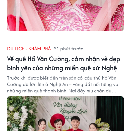
DU LỊCH - KHÁM PHÁ
21 phút trước
Về quê Hồ Văn Cường, cảm nhận vẻ đẹp
bình yên của những miền quê xứ Nghệ
Trước khi được biết đến trên sân cỏ, cầu thủ Hồ Văn
Cường đã lớn lên ở Nghệ An – vùng đất nổi tiếng với
những miền quê thanh bình. Nơi đây níu chân du
khách bằng cánh đồng xanh, làng quê yên ả và nhịp
sống chậm đầy bình yên.