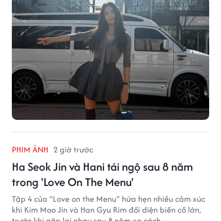
PHIM ẢNH
2 giờ trước
Ha Seok Jin và Hani tái ngộ sau 8 năm
trong 'Love On The Menu'
Tập 4 của “Love on the Menu” hứa hẹn nhiều cảm xúc
khi Kim Moo Jin và Han Gyu Rim đối diện biến cố lớn,
trước khi gặp lại nhau sau 8 năm xa cách.