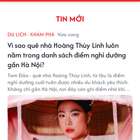
TIN MỚI
DU LỊCH - KHÁM PHÁ
Vừa xong
Vì sao quê nhà Hoàng Thùy Linh luôn
nằm trong danh sách điểm nghỉ dưỡng
gần Hà Nội?
Tam Đảo - quê nhà Hoàng Thùy Linh, từ lâu là điểm
nghỉ dưỡng cuối tuần được nhiều du khách yêu thích.
Không chỉ gần Hà Nội, nơi đây còn ghi điểm nhờ khí
hậu mát mẻ, cảnh sắc thơ mộng và không gian yên
bình giữa núi rừng.