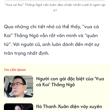
"Vua cá Koi" Thắng Ngô vẫn luôn đeo chiếc nhẫn cưới ở ngón áp
út
Qua những chi tiết nhỏ có thể thấy, "vua cá
Koi" Thắng Ngô vẫn rất văn minh và "quân
tử". Với người cũ, anh luôn dành đến một sự
trân trọng nhất định.
TIN LIÊN QUAN
Người con gái đặc biệt của 'Vua
cá Koi' Thắng Ngô
Hà Thanh Xuân diện váy xuyên