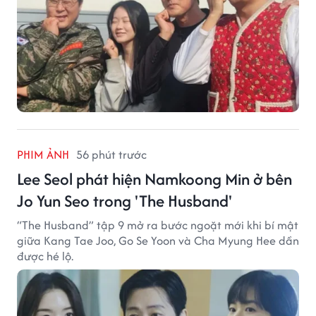
PHIM ẢNH
56 phút trước
Lee Seol phát hiện Namkoong Min ở bên
Jo Yun Seo trong 'The Husband'
“The Husband” tập 9 mở ra bước ngoặt mới khi bí mật
giữa Kang Tae Joo, Go Se Yoon và Cha Myung Hee dần
được hé lộ.