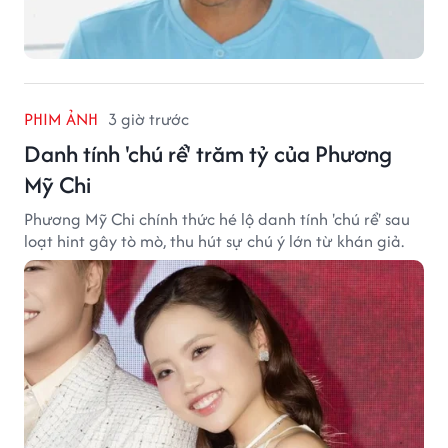
PHIM ẢNH
3 giờ trước
Danh tính 'chú rể' trăm tỷ của Phương
Mỹ Chi
Phương Mỹ Chi chính thức hé lộ danh tính 'chú rể' sau
loạt hint gây tò mò, thu hút sự chú ý lớn từ khán giả.