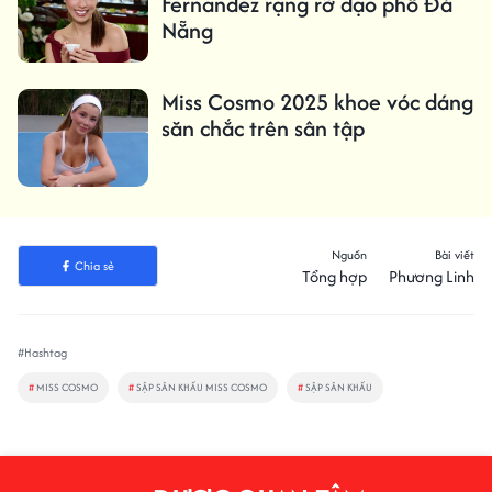
Fernandez rạng rỡ dạo phố Đà
Nẵng
Miss Cosmo 2025 khoe vóc dáng
săn chắc trên sân tập
Nguồn
Bài viết
Chia sẻ
Tổng hợp
Phương Linh
#Hashtag
#
MISS COSMO
#
SẬP SÂN KHẤU MISS COSMO
#
SẬP SÂN KHẤU