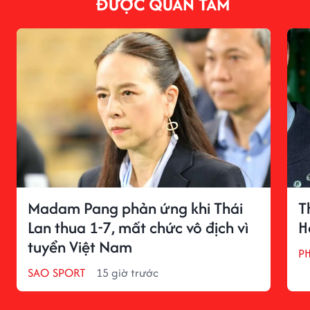
ĐƯỢC QUAN TÂM
Madam Pang phản ứng khi Thái
T
Lan thua 1-7, mất chức vô địch vì
H
tuyển Việt Nam
P
SAO SPORT
15 giờ trước