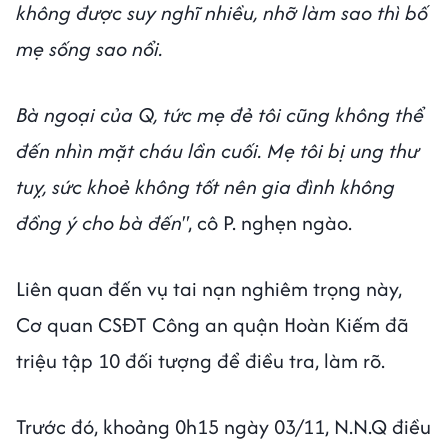
không được suy nghĩ nhiều, nhỡ làm sao thì bố
mẹ sống sao nổi.
Bà ngoại của Q, tức mẹ đẻ tôi cũng không thể
đến nhìn mặt cháu lần cuối. Mẹ tôi bị ung thư
tuỵ, sức khoẻ không tốt nên gia đình không
đồng ý cho bà đến"
, cô P. nghẹn ngào.
Liên quan đến vụ tai nạn nghiêm trọng này,
Cơ quan CSĐT Công an quận Hoàn Kiếm đã
triệu tập 10 đối tượng để điều tra, làm rõ.
Trước đó, khoảng 0h15 ngày 03/11, N.N.Q điều