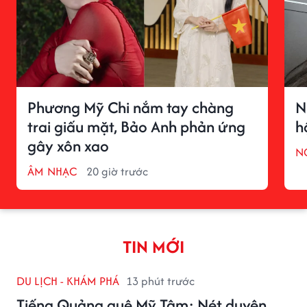
Phương Mỹ Chi nắm tay chàng
N
trai giấu mặt, Bảo Anh phản ứng
h
gây xôn xao
N
ÂM NHẠC
20 giờ trước
TIN MỚI
DU LỊCH - KHÁM PHÁ
13 phút trước
Tiếng Quảng quê Mỹ Tâm: Nét duyên