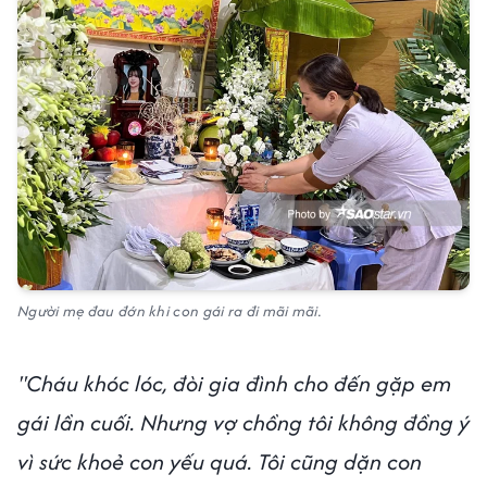
Người mẹ đau đớn khi con gái ra đi mãi mãi.
"Cháu khóc lóc, đòi gia đình cho đến gặp em
gái lần cuối. Nhưng vợ chồng tôi không đồng ý
vì sức khoẻ con yếu quá. Tôi cũng dặn con