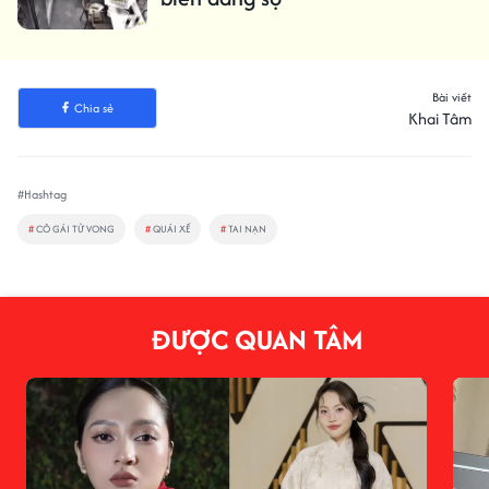
Bài viết
Chia sẻ
Khai Tâm
#Hashtag
#
CÔ GÁI TỬ VONG
#
QUÁI XẾ
#
TAI NẠN
ĐƯỢC QUAN TÂM