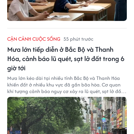
CẬN CẢNH CUỘC SỐNG
55 phút trước
Mưa lớn tiếp diễn ở Bắc Bộ và Thanh
Hóa, cảnh báo lũ quét, sạt lở đất trong 6
giờ tới
Mưa lớn kéo dài tại nhiều tỉnh Bắc Bộ và Thanh Hóa
khiến đất ở nhiều khu vực đã gần bão hòa. Cơ quan
khí tượng cảnh báo nguy cơ xảy ra lũ quét, sạt lở đất
trong những giờ tới.