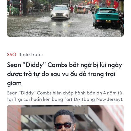
SAO
1 giờ trước
Sean "Diddy" Combs bất ngờ bị lùi ngày
được trả tự do sau vụ ẩu đả trong trại
giam
Sean "Diddy" Combs hiện chấp hành bản án 4 năm tù
tại Trại cải huấn liên bang Fort Dix (bang New Jersey).