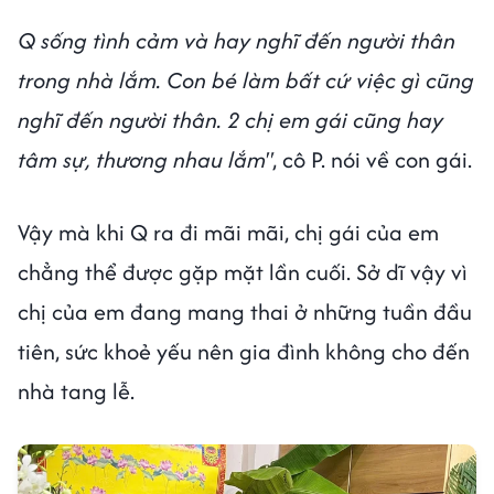
Q sống tình cảm và hay nghĩ đến người thân
trong nhà lắm. Con bé làm bất cứ việc gì cũng
nghĩ đến người thân. 2 chị em gái cũng hay
tâm sự, thương nhau lắm"
, cô P. nói về con gái.
Vậy mà khi Q ra đi mãi mãi, chị gái của em
chẳng thể được gặp mặt lần cuối. Sở dĩ vậy vì
chị của em đang mang thai ở những tuần đầu
tiên, sức khoẻ yếu nên gia đình không cho đến
nhà tang lễ.