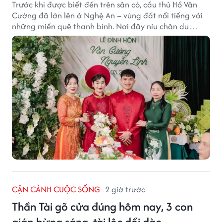
Trước khi được biết đến trên sân cỏ, cầu thủ Hồ Văn
Cường đã lớn lên ở Nghệ An – vùng đất nổi tiếng với
những miền quê thanh bình. Nơi đây níu chân du
khách bằng cánh đồng xanh, làng quê yên ả và nhịp
sống chậm đầy bình yên.
CẬN CẢNH CUỘC SỐNG
2 giờ trước
Thần Tài gõ cửa đúng hôm nay, 3 con
giáp bừng sáng, tài lộc dồi dào