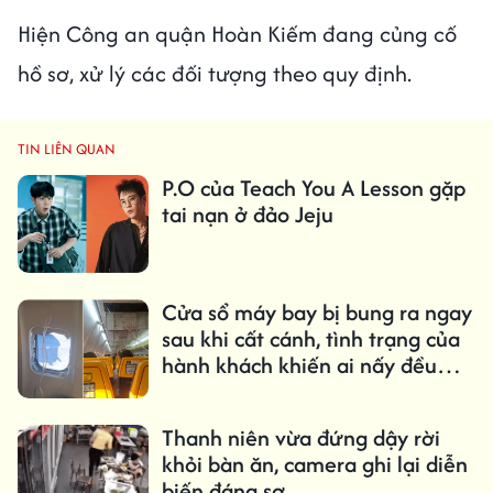
Hiện Công an quận Hoàn Kiếm đang củng cố
hồ sơ, xử lý các đối tượng theo quy định.
TIN LIÊN QUAN
P.O của Teach You A Lesson gặp
tai nạn ở đảo Jeju
Cửa sổ máy bay bị bung ra ngay
sau khi cất cánh, tình trạng của
hành khách khiến ai nấy đều
kinh hãi
Thanh niên vừa đứng dậy rời
khỏi bàn ăn, camera ghi lại diễn
biến đáng sợ