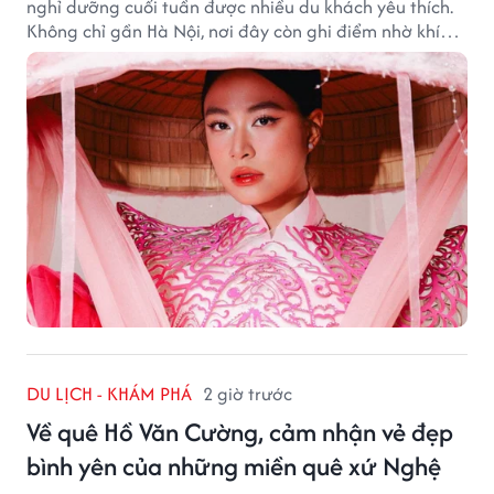
nghỉ dưỡng cuối tuần được nhiều du khách yêu thích.
Không chỉ gần Hà Nội, nơi đây còn ghi điểm nhờ khí
hậu mát mẻ, cảnh sắc thơ mộng và không gian yên
bình giữa núi rừng.
DU LỊCH - KHÁM PHÁ
2 giờ trước
Về quê Hồ Văn Cường, cảm nhận vẻ đẹp
bình yên của những miền quê xứ Nghệ