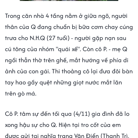
Trong căn nhà 4 tầng nằm ở giữa ngõ, người
thân của Q đang chuẩn bị bữa cơm chay cúng
trưa cho N.H.Q (27 tuổi) - người gặp nạn sau
cú tông của nhóm "quái xế". Còn cô P. - mẹ Q
ngồi thẫn thờ trên ghế, mắt hướng về phía di
ảnh của con gái. Thi thoảng cô lại đưa đôi bàn
tay hao gầy quệt những giọt nước mắt lăn
trên gò má.
Cô P. tâm sự đến tối qua (4/11) gia đình đã lo
xong hậu sự cho Q. Hiện tại tro cốt của em
được gửi tại nghĩa trang Văn Điển (Thanh Trì,