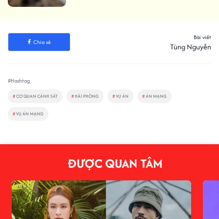
Bài viết
Chia sẻ
Tùng Nguyễn
#Hashtag
#
CƠ QUAN CẢNH SÁT
#
HẢI PHÒNG
#
VỤ ÁN
#
ÁN MẠNG
#
VỤ ÁN MẠNG
ĐƯỢC QUAN TÂM