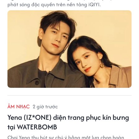
phát sóng độc quyền trên nền tảng iQIYI.
ÂM NHẠC
2 giờ trước
Yena (IZ*ONE) diện trang phục kín bưng
tại WATERBOMB
Choi Yena thu hút sự chú ý bằng một lựa chọn hoàn