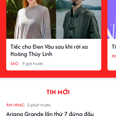
Tiếc cho Đen Vâu sau khi rời xa
T
Hoàng Thùy Linh
P
SAO
9 giờ trước
TIN MỚI
ÂM NHẠC
5 phút trước
Ariana Grande lần thứ 7 đứng đầu