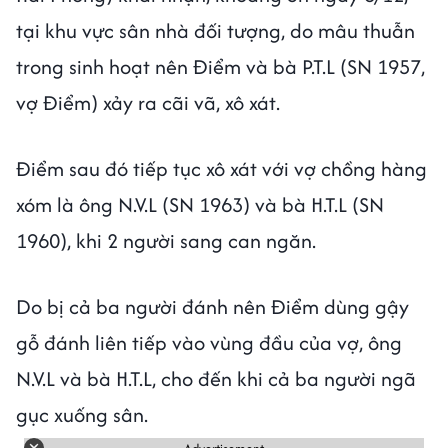
tại khu vực sân nhà đối tượng, do mâu thuẫn
trong sinh hoạt nên Điểm và bà P.T.L (SN 1957,
vợ Điểm) xảy ra cãi vã, xô xát.
Điểm sau đó tiếp tục xô xát với vợ chồng hàng
xóm là ông N.V.L (SN 1963) và bà H.T.L (SN
1960), khi 2 người sang can ngăn.
Do bị cả ba người đánh nên Điểm dùng gậy
gỗ đánh liên tiếp vào vùng đầu của vợ, ông
N.V.L và bà H.T.L, cho đến khi cả ba người ngã
gục xuống sân.