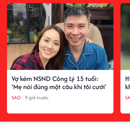
Vợ kém NSND Công Lý 15 tuổi:
H
'Mẹ nói đúng một câu khi tôi cưới'
k
SAO
9 giờ trước
S