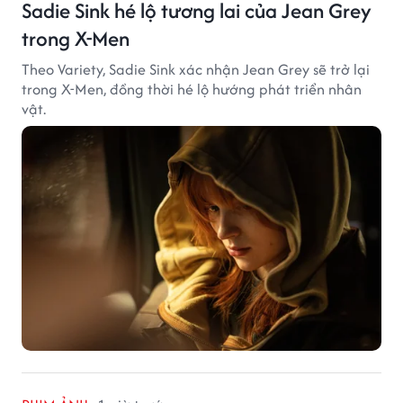
Sadie Sink hé lộ tương lai của Jean Grey
trong X-Men
Theo Variety, Sadie Sink xác nhận Jean Grey sẽ trở lại
trong X-Men, đồng thời hé lộ hướng phát triển nhân
vật.