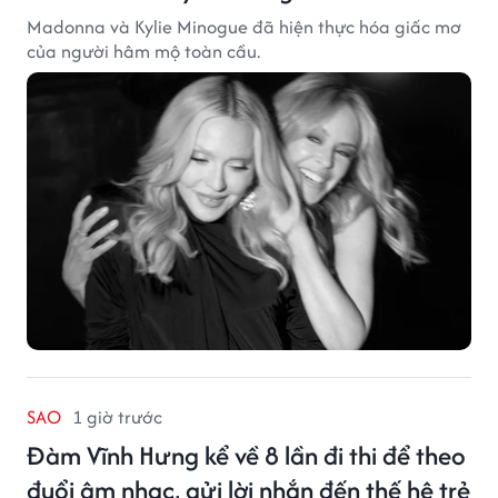
Madonna và Kylie Minogue đã hiện thực hóa giấc mơ
của người hâm mộ toàn cầu.
SAO
1 giờ trước
Đàm Vĩnh Hưng kể về 8 lần đi thi để theo
đuổi âm nhạc, gửi lời nhắn đến thế hệ trẻ