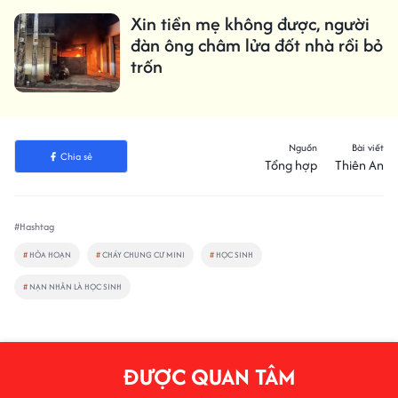
Xin tiền mẹ không được, người
đàn ông châm lửa đốt nhà rồi bỏ
trốn
Nguồn
Bài viết
Chia sẻ
Tổng hợp
Thiên An
#Hashtag
#
HỎA HOẠN
#
CHÁY CHUNG CƯ MINI
#
HỌC SINH
#
NẠN NHÂN LÀ HỌC SINH
ĐƯỢC QUAN TÂM