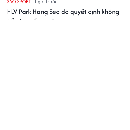
SAO SPORT
1 giờ trước
HLV Park Hang Seo đã quyết định không
tiếp tục cầm quân
Mới đây, HLV Park Hang Seo nói với truyền thông Thái
Lan về việc đã quyết định không tiếp tục cầm quân,
trước khi dẫn dắt CLB hạng Nhì Thái Lan.