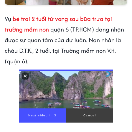
Vụ
bé trai 2 tuổi tử vong sau bữa trưa tại
trường mầm non
quận 6 (TP.HCM) đang nhận
được sự quan tâm của dư luận. Nạn nhân là
cháu D.T.K., 2 tuổi, tại Trường mầm non V.H.
(quận 6).
00:00
/
00:56