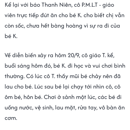
Kể lại với báo Thanh Niên, cô P.M.L.T - giáo
viên trực tiếp đút ăn cho bé K. cho biết chị vẫn
còn sốc, chưa hết bàng hoàng vì sự ra đi của
bé K.
Về diễn biến xảy ra hôm 20/9, cô giáo T. kể,
buổi sáng hôm đó, bé K. đi học và vui chơi bình
thường. Có lúc cô T. thấy mũi bé chảy nên đã
lau cho bé. Lúc sau bé lại chạy tới nhìn cô, cô
ôm bé, hôn bé. Chơi ở sảnh một lúc, các bé đi
uống nước, vệ sinh, lau mặt, rửa tay, vô bàn ăn
cơm.