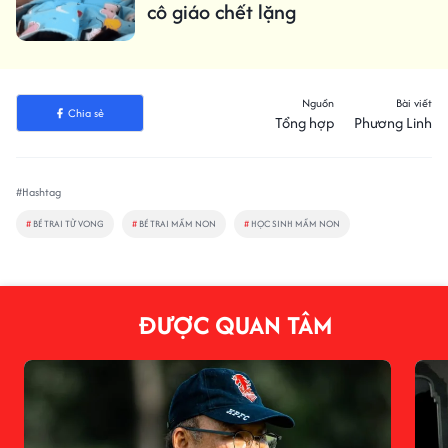
cô giáo chết lặng
Nguồn
Bài viết
Chia sẻ
Tổng hợp
Phương Linh
#Hashtag
#
BÉ TRAI TỬ VONG
#
BÉ TRAI MẦM NON
#
HỌC SINH MẦM NON
ĐƯỢC QUAN TÂM