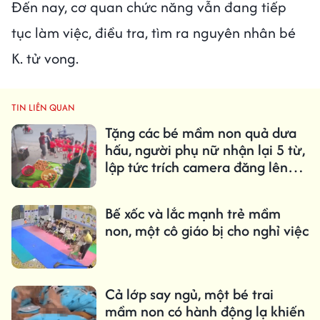
Đến nay, cơ quan chức năng vẫn đang tiếp
tục làm việc, điều tra, tìm ra nguyên nhân bé
K. tử vong.
TIN LIÊN QUAN
Tặng các bé mầm non quả dưa
hấu, người phụ nữ nhận lại 5 từ,
lập tức trích camera đăng lên
mạng
Bế xốc và lắc mạnh trẻ mầm
non, một cô giáo bị cho nghỉ việc
Cả lớp say ngủ, một bé trai
mầm non có hành động lạ khiến