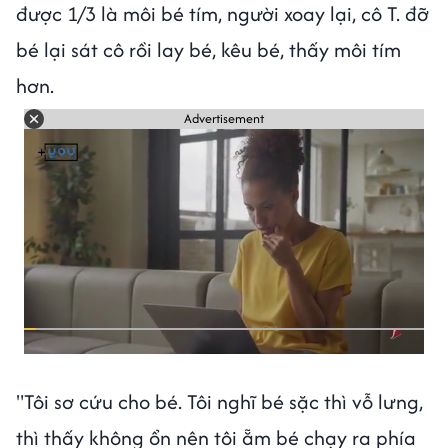
được 1/3 là môi bé tím, người xoay lại, cô T. đỡ
bé lại sát cô rồi lay bé, kêu bé, thấy môi tím
hơn.
Advertisement
"Tôi sơ cứu cho bé. Tôi nghĩ bé sặc thì vỗ lưng,
thì thấy không ổn nên tôi ẵm bé chạy ra phía