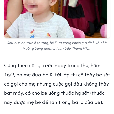
Sau bữa ăn trưa ở trường, bé K. tử vong khiến gia đình và nhà
trường bàng hoàng. Ảnh; báo Thanh Niên
Cũng theo cô T., trước ngày trung thu, hôm
16/9, ba mẹ đưa bé K. tới lớp thì cô thấy bé sốt
có gọi cho mẹ nhưng cuộc gọi đầu không thấy
bắt máy, cô cho bé uống thuốc hạ sốt (thuốc
này được mẹ bé để sẵn trong ba lô của bé).