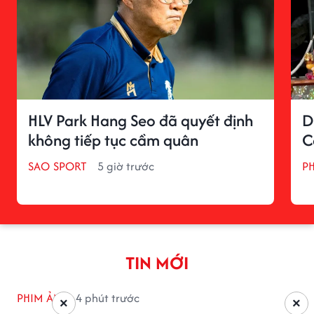
HLV Park Hang Seo đã quyết định
D
không tiếp tục cầm quân
C
SAO SPORT
5 giờ trước
P
TIN MỚI
PHIM ẢNH
4 phút trước
×
×