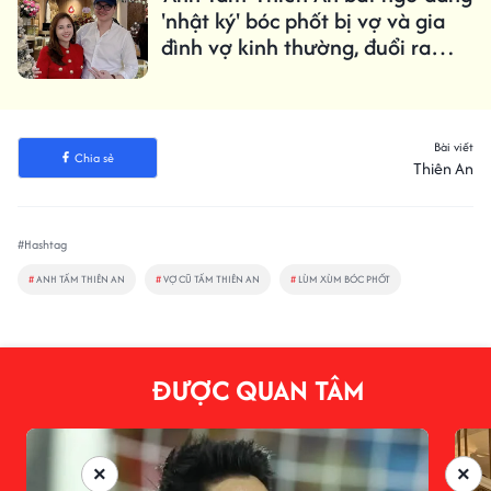
'nhật ký' bóc phốt bị vợ và gia
đình vợ kinh thường, đuổi ra
khỏi nhà
Bài viết
Chia sẻ
Thiên An
#Hashtag
#
ANH TẤM THIÊN AN
#
VỢ CŨ TẤM THIÊN AN
#
LÙM XÙM BÓC PHỐT
ĐƯỢC QUAN TÂM
×
×