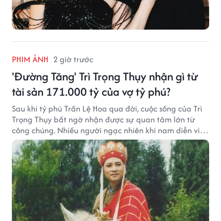
PHIM ẢNH
2 giờ trước
'Đường Tăng' Trì Trọng Thụy nhận gì từ
tài sản 171.000 tỷ của vợ tỷ phú?
Sau khi tỷ phú Trần Lệ Hoa qua đời, cuộc sống của Trì
Trọng Thụy bất ngờ nhận được sự quan tâm lớn từ
công chúng. Nhiều người ngạc nhiên khi nam diễn viên
nổi tiếng với vai Đường Tăng không xuất hiện trong
danh sách thừa kế khối tài sản hàng chục tỷ NDT.