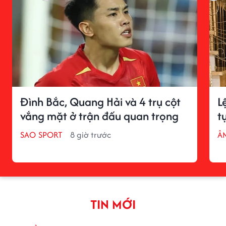
Đình Bắc, Quang Hải và 4 trụ cột
L
vắng mặt ở trận đấu quan trọng
t
SAO SPORT
8 giờ trước
Â
TIN MỚI