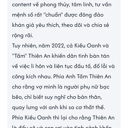
content về phong thủy, tâm linh, tư vấn
mệnh số rất “chuẩn” được đông đảo
khán giả yêu thích, theo dõi và chia sẻ
rộng rãi.
Tuy nhiên, năm 2022, cả Kiều Oanh và
"Tấm" Thiên An khiến dân tình bàn tán
về việc li hôn và liên tục đấu tố, đổ lỗi và
công kích nhau. Phía Anh Tấm Thiên An
cho rằng vợ mình là người phụ nữ bạc
bẽo, chỉ biết suy nghĩ cho bản thân,
quay lưng với anh khi sa cơ thất thế.
Phía Kiều Oanh thì lại cho rằng Thiên An
là đẩy cô và con rơi vào tình cảnh khốn