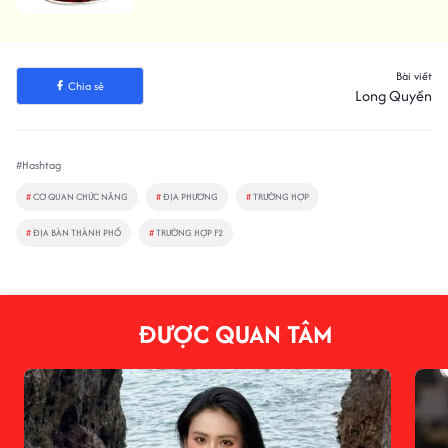
em
Bài viết
Chia sẻ
Long Quyền
#Hashtag
#
CƠ QUAN CHỨC NĂNG
#
ĐỊA PHƯƠNG
#
TRƯỜNG HỢP
#
ĐỊA BÀN THÀNH PHỐ
#
TRƯỜNG HỢP F2
ĐƯỢC QUAN TÂM