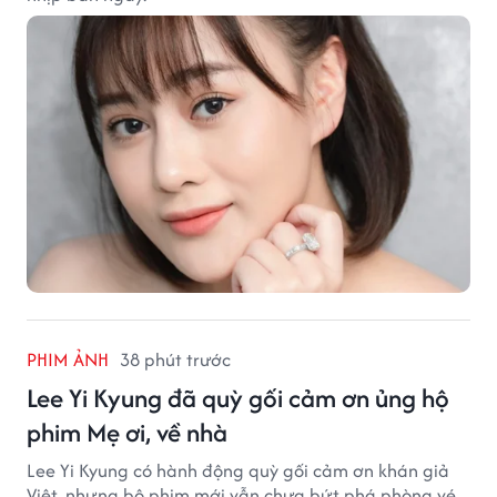
PHIM ẢNH
38 phút trước
Lee Yi Kyung đã quỳ gối cảm ơn ủng hộ
phim Mẹ ơi, về nhà
Lee Yi Kyung có hành động quỳ gối cảm ơn khán giả
Việt, nhưng bộ phim mới vẫn chưa bứt phá phòng vé.