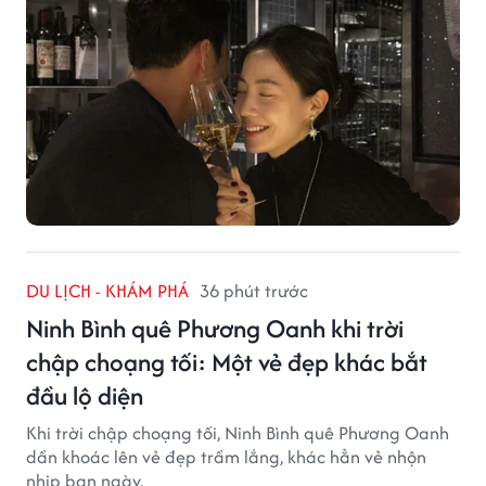
DU LỊCH - KHÁM PHÁ
36 phút trước
Ninh Bình quê Phương Oanh khi trời
chập choạng tối: Một vẻ đẹp khác bắt
đầu lộ diện
Khi trời chập choạng tối, Ninh Bình quê Phương Oanh
dần khoác lên vẻ đẹp trầm lắng, khác hẳn vẻ nhộn
nhịp ban ngày.