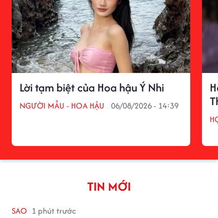
Lời tạm biệt của Hoa hậu Ý Nhi
H
T
NGƯỜI MẪU - HOA HẬU
06/08/2026 - 14:39
H
TIN MỚI
SAO
1 phút trước