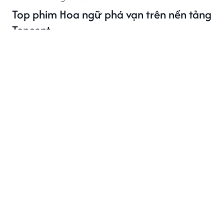
Top phim Hoa ngữ phá vạn trên nền tảng
Tencent
3 phim Hoa ngữ dưới đây gây chú ý khi liên tiếp chinh
phục những cột mốc nhiệt độ ấn tượng trên Tencent
Video.