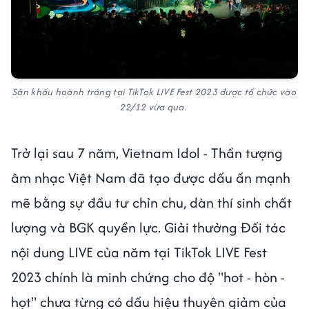
Sân khấu hoành tráng tại TikTok LIVE Fest 2023 được tổ chức vào
22/12 vừa qua.
Trở lại sau 7 năm, Vietnam Idol - Thần tượng
âm nhạc Việt Nam đã tạo được dấu ấn mạnh
mẽ bằng sự đầu tư chỉn chu, dàn thí sinh chất
lượng và BGK quyền lực. Giải thưởng Đối tác
nội dung LIVE của năm tại TikTok LIVE Fest
2023 chính là minh chứng cho độ "hot - hòn -
họt" chưa từng có dấu hiệu thuyên giảm của