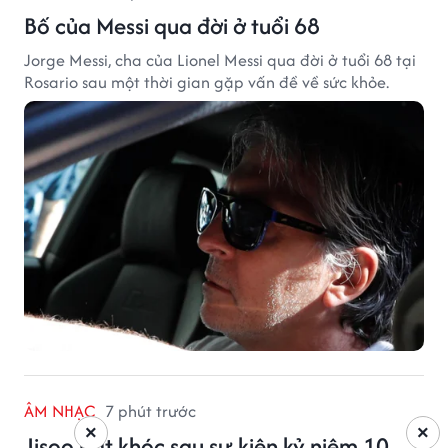
Bố của Messi qua đời ở tuổi 68
Jorge Messi, cha của Lionel Messi qua đời ở tuổi 68 tại
Rosario sau một thời gian gặp vấn đề về sức khỏe.
ÂM NHẠC
7 phút trước
×
×
Jisoo bật khóc sau sự kiện kỷ niệm 10