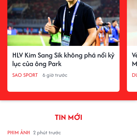
HLV Kim Sang Sik không phá nổi kỷ
V
lục của ông Park
M
SAO SPORT
6 giờ trước
D
TIN MỚI
PHIM ẢNH
2 phút trước