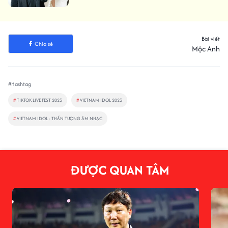
Bài viết
Chia sẻ
Mộc Anh
#Hashtag
#
TIKTOK LIVE FEST 2023
#
VIETNAM IDOL 2023
#
VIETNAM IDOL - THẦN TƯỢNG ÂM NHẠC
ĐƯỢC QUAN TÂM