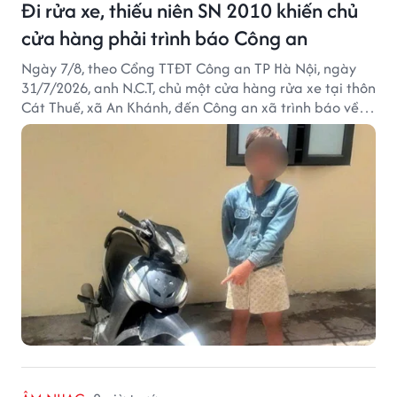
Đi rửa xe, thiếu niên SN 2010 khiến chủ
cửa hàng phải trình báo Công an
Ngày 7/8, theo Cổng TTĐT Công an TP Hà Nội, ngày
31/7/2026, anh N.C.T, chủ một cửa hàng rửa xe tại thôn
Cát Thuế, xã An Khánh, đến Công an xã trình báo về
việc bị mất trộm chiếc xe máy Honda Wave. Trong cốp
xe còn có nhiều giấy tờ cá nhân và khoảng 1,2 triệu
đồng tiền mặt.