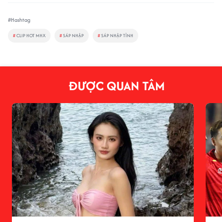
#Hashtag
#
CLIP HOT MHX
#
SÁP NHẬP
#
SÁP NHẬP TỈNH
ĐƯỢC QUAN TÂM