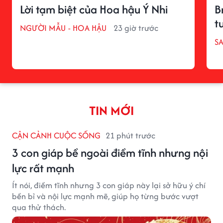
Lời tạm biệt của Hoa hậu Ý Nhi
B
t
NGƯỜI MẪU - HOA HẬU
23 giờ trước
S
TIN MỚI
CẬN CẢNH CUỘC SỐNG
21 phút trước
3 con giáp bề ngoài điềm tĩnh nhưng nội
lực rất mạnh
Ít nói, điềm tĩnh nhưng 3 con giáp này lại sở hữu ý chí
bền bỉ và nội lực mạnh mẽ, giúp họ từng bước vượt
qua thử thách.