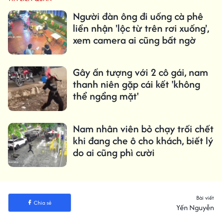
Người đàn ông đi uống cà phê
liền nhận 'lộc từ trên rơi xuống',
xem camera ai cũng bất ngờ
Gây ấn tượng với 2 cô gái, nam
thanh niên gặp cái kết 'không
thể ngẩng mặt'
Nam nhân viên bỏ chạy trối chết
khi đang che ô cho khách, biết lý
do ai cũng phì cười
Bài viết
Chia sẻ
Yến Nguyễn