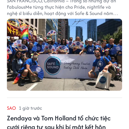
SAN FRANCISCO, California – Trong số những dự án
FabulousMe từng thực hiện cho Pride, nightlife và
nghệ sĩ biểu diễn, hoạt động với Safe & Sound năm
2019 mang một bối cảnh khác biệt. Safe & Sound là tổ
chức phi lợi nhuận tại San Francisco hoạt động trong
lĩnh vực phòng ngừa bạo hành trẻ em, hỗ trợ gia đình
và xây dựng môi trường an toàn cho trẻ em.
SAO
1 giờ trước
Zendaya và Tom Holland tổ chức tiệc
cưới riêng tư sau khi bí mật kết hôn