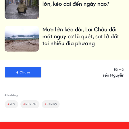
lớn, kéo dài đến ngày nào?
Mưa lớn kéo dài, Lai Châu đối
mặt nguy cơ lũ quét, sạt lở đất
tại nhiều địa phương
Bài viết
Chia sẻ
Yến Nguyễn
#Hashtag
#
MƯA
#
MƯA LỚN
#
NAM BỘ