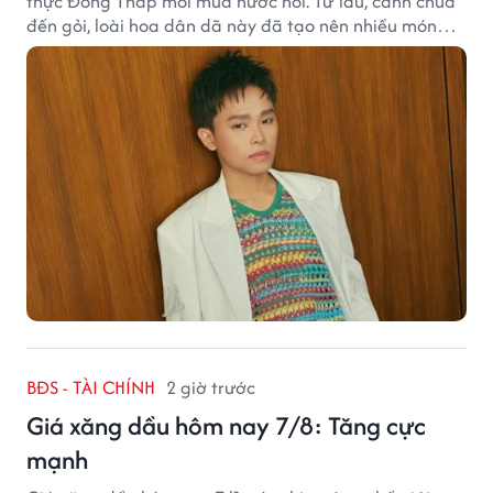
thực Đồng Tháp mỗi mùa nước nổi. Từ lẩu, canh chua
đến gỏi, loài hoa dân dã này đã tạo nên nhiều món
ngon khiến du khách khó quên.
BĐS - TÀI CHÍNH
2 giờ trước
Giá xăng dầu hôm nay 7/8: Tăng cực
mạnh