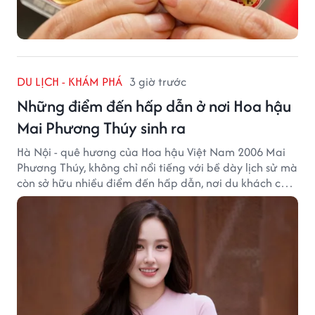
DU LỊCH - KHÁM PHÁ
3 giờ trước
Những điểm đến hấp dẫn ở nơi Hoa hậu
Mai Phương Thúy sinh ra
Hà Nội - quê hương của Hoa hậu Việt Nam 2006 Mai
Phương Thúy, không chỉ nổi tiếng với bề dày lịch sử mà
còn sở hữu nhiều điểm đến hấp dẫn, nơi du khách có
thể cảm nhận trọn vẹn vẻ đẹp cổ kính xen lẫn nhịp
sống hiện đại của Thủ đô.