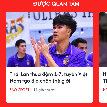
ĐƯỢC QUAN TÂM
Thái Lan thua đậm 1-7, tuyển Việt
H
Nam tạo địa chấn thế giới
T
SAO SPORT
11 giờ trước
H