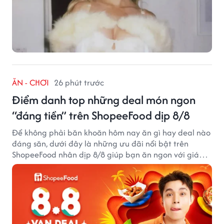
ĂN - CHƠI
26 phút trước
Điểm danh top những deal món ngon
“đáng tiền” trên ShopeeFood dịp 8/8
Để không phải băn khoăn hôm nay ăn gì hay deal nào
đáng săn, dưới đây là những ưu đãi nổi bật trên
ShopeeFood nhân dịp 8/8 giúp bạn ăn ngon với giá
hời mà không cần đắn đo.