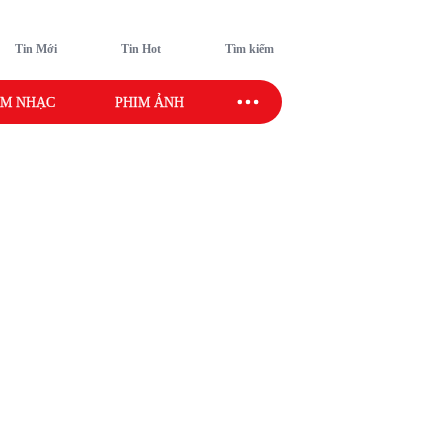
Tin Mới
Tin Hot
Tìm kiếm
M NHẠC
PHIM ẢNH
SAO SPORT