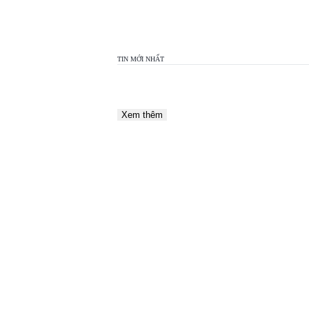
TOP
VIEW
24H
TIN MỚI NHẤT
Xem thêm