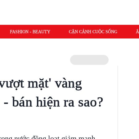
FASHION - BEAUTY
CẬN CẢNH CUỘC SỐNG
Â
'vượt mặt' vàng
- bán hiện ra sao?
trong nước đồng loạt giảm mạnh.