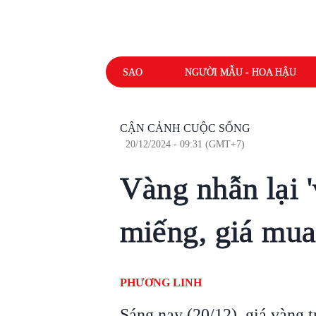
SAO
NGƯỜI MẪU - HOA HẬU
CẬN CẢNH CUỘC SỐNG
20/12/2024 - 09:31 (GMT+7)
Vàng nhẫn lại 
miếng, giá mua 
PHƯƠNG LINH
Sáng nay (20/12), giá vàng 