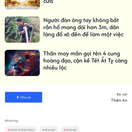
cửa
Người đàn ông tay không bắt
rắn hổ mang dài hơn 3m, dân
làng đổ xô đến để làm một việc
Thần may mắn gọi tên 4 cung
hoàng đạo, cận kề Tết Ất Tỵ càng
nhiều lộc
Bài viết
Chia sẻ
Thiên An
#Hashtag
#
CUNG HOÀNG ĐẠO
#
VẬN MAY
#
CHƠI BÀI