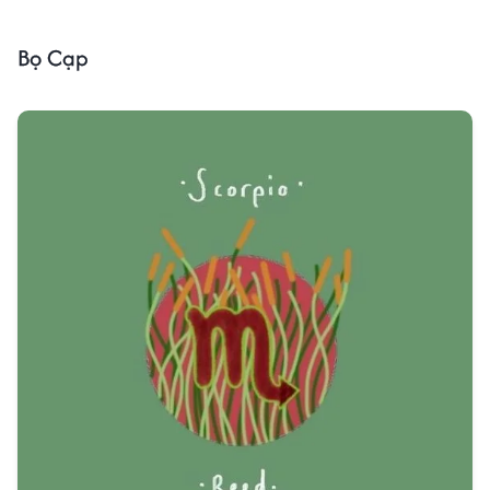
Bọ Cạp