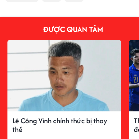
ĐƯỢC QUAN TÂM
Lê Công Vinh chính thức bị thay
T
thế
đ