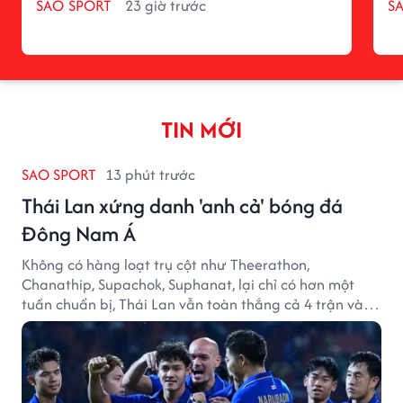
SAO SPORT
23 giờ trước
S
TIN MỚI
SAO SPORT
13 phút trước
Thái Lan xứng danh 'anh cả' bóng đá
Đông Nam Á
Không có hàng loạt trụ cột như Theerathon,
Chanathip, Supachok, Suphanat, lại chỉ có hơn một
tuần chuẩn bị, Thái Lan vẫn toàn thắng cả 4 trận và
giữ sạch lưới tại AFF Cup 2026.