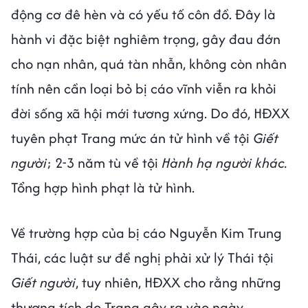
động cơ đê hèn và có yếu tố côn đồ. Đây là
hành vi đặc biệt nghiêm trọng, gây đau đớn
cho nạn nhân, quá tàn nhẫn, không còn nhân
tính nên cần loại bỏ bị cáo vĩnh viễn ra khỏi
đời sống xã hội mới tương xứng. Do đó, HĐXX
tuyên phạt Trang mức án tử hình về tội
Giết
người
; 2-3 năm tù về tội
Hành hạ người khác.
Tổng hợp hình phạt là tử hình.
Về trường hợp của bị cáo Nguyễn Kim Trung
Thái, các luật sư đề nghị phải xử lý Thái tội
Giết người
, tuy nhiên, HĐXX cho rằng những
thương tích do Trang gây ra vào ngày