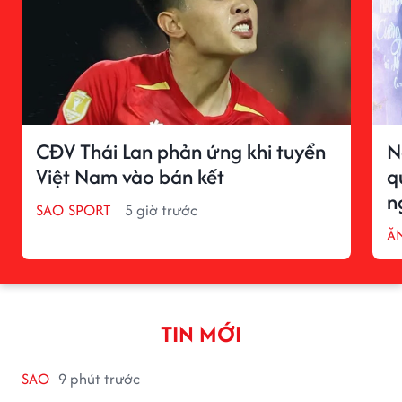
CĐV Thái Lan phản ứng khi tuyển
N
Việt Nam vào bán kết
q
n
SAO SPORT
5 giờ trước
ĂN
TIN MỚI
SAO
9 phút trước