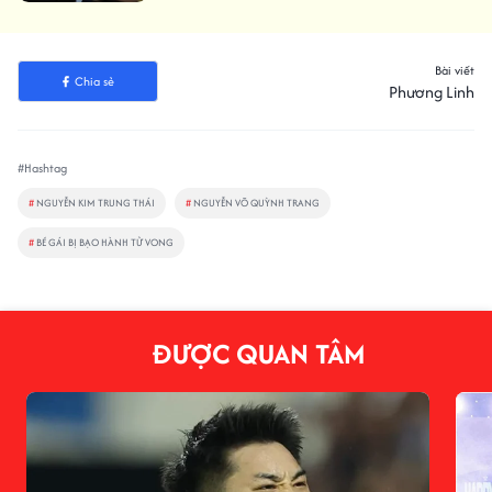
Bài viết
Chia sẻ
Phương Linh
#Hashtag
#
NGUYỄN KIM TRUNG THÁI
#
NGUYỄN VÕ QUỲNH TRANG
#
BÉ GÁI BỊ BẠO HÀNH TỬ VONG
ĐƯỢC QUAN TÂM