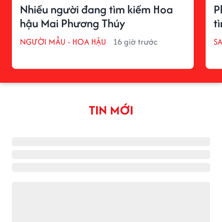
Nhiều người đang tìm kiếm Hoa
P
hậu Mai Phương Thúy
t
NGƯỜI MẪU - HOA HẬU
16 giờ trước
S
TIN MỚI