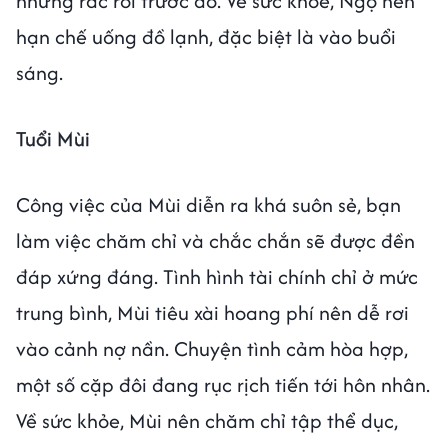
những rắc rối trước đó. Về sức khỏe, Ngọ nên
hạn chế uống đồ lạnh, đặc biệt là vào buổi
sáng.
Tuổi Mùi
Công việc của Mùi diễn ra khá suôn sẻ, bạn
làm việc chăm chỉ và chắc chắn sẽ được đền
đáp xứng đáng. Tình hình tài chính chỉ ở mức
trung bình, Mùi tiêu xài hoang phí nên dễ rơi
vào cảnh nợ nần. Chuyện tình cảm hòa hợp,
một số cặp đôi đang rục rịch tiến tới hôn nhân.
Về sức khỏe, Mùi nên chăm chỉ tập thể dục,