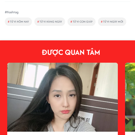
#Hashtag
#
TỬ VI HÔM NAY
#
TỬ VI HÀNG NGÀY
#
TỬ VI CON GIÁP
#
TỬ VI NGÀY MỚI
ĐƯỢC QUAN TÂM