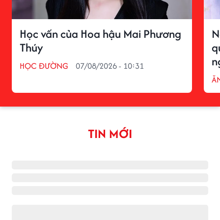
Học vấn của Hoa hậu Mai Phương
N
Thúy
q
n
HỌC ĐƯỜNG
07/08/2026 - 10:31
ĂN
TIN MỚI