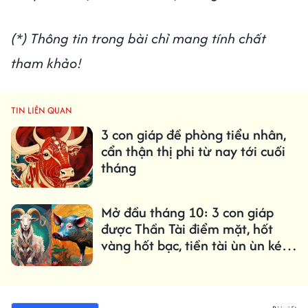
(*) Thông tin trong bài chỉ mang tính chất
tham khảo!
TIN LIÊN QUAN
3 con giáp đề phòng tiểu nhân,
cẩn thận thị phi từ nay tới cuối
tháng
Mở đầu tháng 10: 3 con giáp
được Thần Tài điểm mặt, hốt
vàng hốt bạc, tiền tài ùn ùn kéo
tới