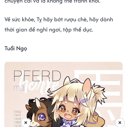
chuyện cãi vã là không thể tránh khỏi.
Về sức khỏe, Tỵ hãy bớt rượu chè, hãy dành
thời gian để nghỉ ngơi, tập thể dục.
Tuổi Ngọ
×
×