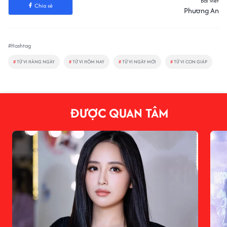
Bài viết
Chia sẻ
Phương An
#Hashtag
#
TỬ VI HÀNG NGÀY
#
TỬ VI HÔM NAY
#
TỬ VI NGÀY MỚI
#
TỬ VI CON GIÁP
ĐƯỢC QUAN TÂM