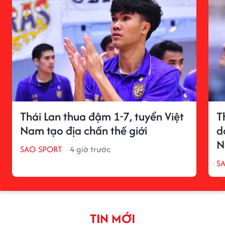
Thái Lan thua đậm 1-7, tuyển Việt
T
Nam tạo địa chấn thế giới
d
N
SAO SPORT
4 giờ trước
S
TIN MỚI