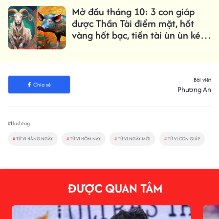
Mở đầu tháng 10: 3 con giáp
được Thần Tài điểm mặt, hốt
vàng hốt bạc, tiền tài ùn ùn kéo
tới
Bài viết
Chia sẻ
Phương An
#Hashtag
#
TỬ VI HÀNG NGÀY
#
TỬ VI HÔM NAY
#
TỬ VI NGÀY MỚI
#
TỬ VI CON GIÁP
ĐƯỢC QUAN TÂM