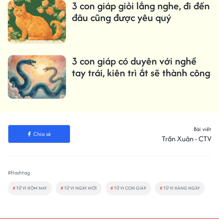
3 con giáp giỏi lắng nghe, đi đến
đâu cũng được yêu quý
3 con giáp có duyên với nghề
tay trái, kiên trì ắt sẽ thành công
Bài viết
Chia sẻ
Trần Xuân - CTV
#Hashtag
#
TỬ VI HÔM NAY
#
TỬ VI NGÀY MỚI
#
TỬ VI CON GIÁP
#
TỬ VI HÀNG NGÀY