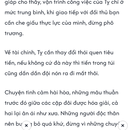
giáp cho thấy, vận trình công việc của Tỵ chỉ ở
mức trung bình, khi giao tiếp với đối thủ bạn
cần che giấu thực lực của mình, đừng phô
trương.
Về tài chính, Tỵ cần thay đổi thói quen tiêu
tiền, nếu không cứ đà này thì tiền trong túi
cũng dần dần đội nón ra đi mất thôi.
Chuyện tình cảm hài hòa, những mâu thuẫn
trước đó giữa các cặp đôi được hóa giải, cả
hai lại ân ái như xưa. Những người độc thân
nên buông bỏ quá khứ, đừng vì những chuyện
×
×