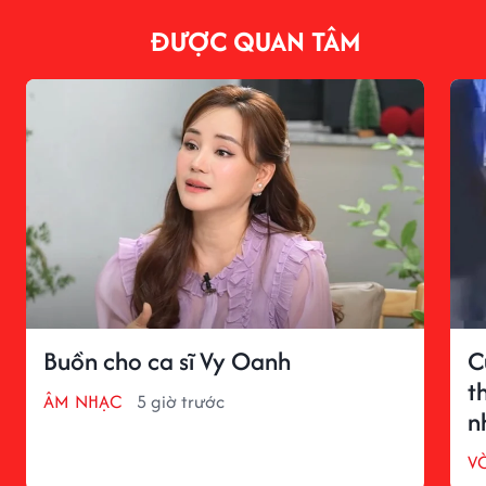
ĐƯỢC QUAN TÂM
Buồn cho ca sĩ Vy Oanh
C
t
ÂM NHẠC
5 giờ trước
n
V