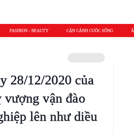
FASHION - BEAUTY
CẬN CẢNH CUỘC SỐNG
Â
ày 28/12/2020 của
ỵ vượng vận đào
ghiệp lên như diều