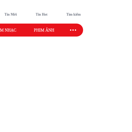
Tin Mới
Tin Hot
Tìm kiếm
M NHẠC
PHIM ẢNH
SAO SPORT