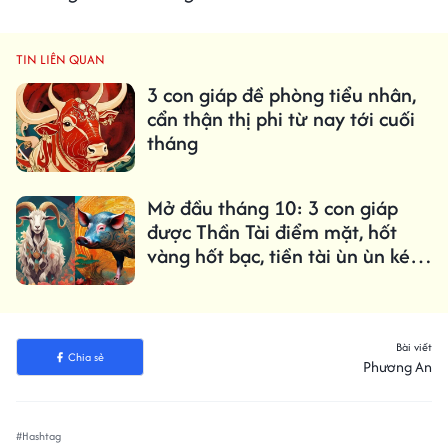
TIN LIÊN QUAN
3 con giáp đề phòng tiểu nhân,
cẩn thận thị phi từ nay tới cuối
tháng
Mở đầu tháng 10: 3 con giáp
được Thần Tài điểm mặt, hốt
vàng hốt bạc, tiền tài ùn ùn kéo
tới
Bài viết
Chia sẻ
Phương An
#Hashtag