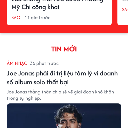
Mỹ Chi công khai
SA
SAO
11 giờ trước
TIN MỚI
ÂM NHẠC
36 phút trước
Joe Jonas phải đi trị liệu tâm lý vì doanh
số album solo thất bại
Joe Jonas thẳng thắn chia sẻ về giai đoạn khó khăn
trong sự nghiệp.