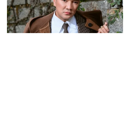
PHIM ẢNH
1 giờ trước
Vai diễn của Quyền Linh được khán giả
nhắc lại sau gần 30 năm
Vai diễn của Quyền Linh trong Những nẻo đường phù
sa bất ngờ được khán giả nhắc lại.