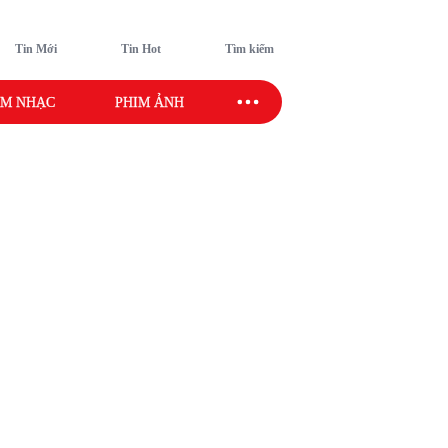
Tin Mới
Tin Hot
Tìm kiếm
M NHẠC
PHIM ẢNH
SAO SPORT