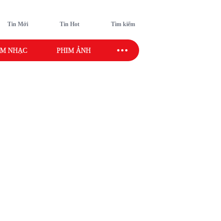
Tin Mới
Tin Hot
Tìm kiếm
M NHẠC
PHIM ẢNH
SAO SPORT