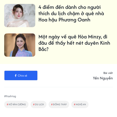
4 điểm đến dành cho người
thích du lịch chậm ở quê nhà
Hoa hậu Phương Oanh
Một ngày về quê Hòa Minzy, đi
đâu để thấy hết nét duyên Kinh
Bắc?
Bài viết
Chia sẻ
Yến Nguyễn
#Hashtag
#
HỒ VĂN CƯỜNG
#
DU LỊCH
#
ĐỒNG THÁP
#
NGHỆ AN