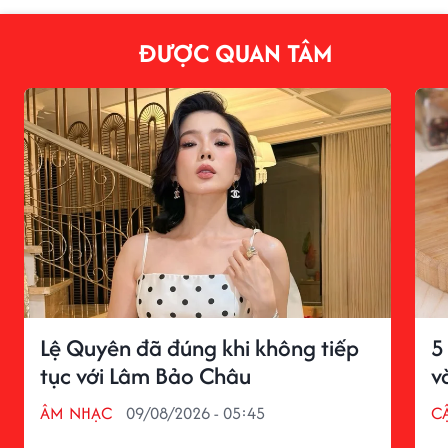
ĐƯỢC QUAN TÂM
Lệ Quyên đã đúng khi không tiếp
5
tục với Lâm Bảo Châu
v
ÂM NHẠC
09/08/2026 - 05:45
C