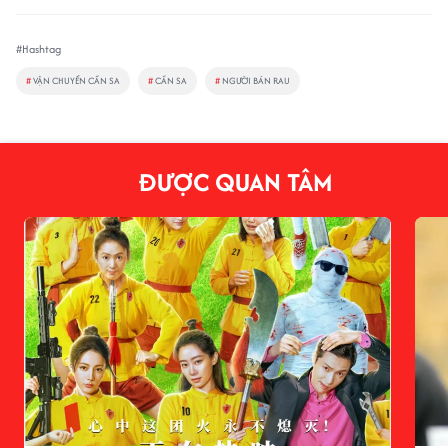
#Hashtag
#
VẬN CHUYỂN CẦN SA
#
CẦN SA
#
NGƯỜI BÁN RAU
ĐƯỢC QUAN TÂM