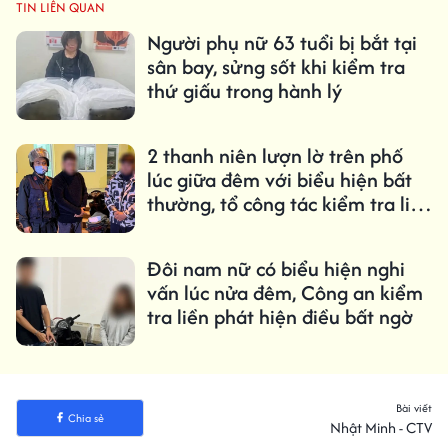
TIN LIÊN QUAN
Người phụ nữ 63 tuổi bị bắt tại
sân bay, sửng sốt khi kiểm tra
thứ giấu trong hành lý
2 thanh niên lượn lờ trên phố
lúc giữa đêm với biểu hiện bất
thường, tổ công tác kiểm tra liền
lộ bí mật trong túi áo
Đôi nam nữ có biểu hiện nghi
vấn lúc nửa đêm, Công an kiểm
tra liền phát hiện điều bất ngờ
Bài viết
Chia sẻ
Nhật Minh - CTV