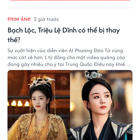
PHIM ẢNH
2 giờ trước
Bạch Lộc, Triệu Lệ Dĩnh có thể bị thay
thế?
Sự xuất hiện của diễn viên AI Phương Đào Tử cùng
mức cát xê hơn 1 tỷ đồng cho một video quảng cáo
đang gây nhiều chú ý tại Trung Quốc. Điều này khiến
không ít người đặt câu hỏi liệu những ngôi sao hàng
đầu như Bạch Lộc, Triệu Lệ Dĩnh có thể bị thay thế
trong tương lai.