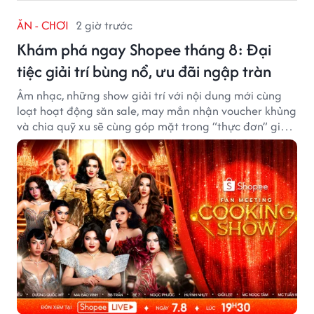
ĂN - CHƠI
2 giờ trước
Khám phá ngay Shopee tháng 8: Đại
tiệc giải trí bùng nổ, ưu đãi ngập tràn
Âm nhạc, những show giải trí với nội dung mới cùng
loạt hoạt động săn sale, may mắn nhận voucher khủng
và chia quỹ xu sẽ cùng góp mặt trong “thực đơn” giải
trí cuối tuần trên Shopee, diễn ra liên tiếp vào ngày
7/8 và 8/8.