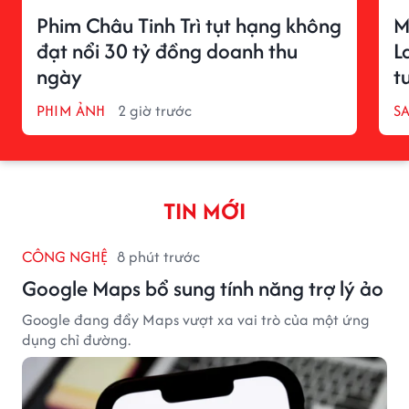
Phim Châu Tinh Trì tụt hạng không
M
đạt nổi 30 tỷ đồng doanh thu
L
ngày
t
PHIM ẢNH
2 giờ trước
S
TIN MỚI
CÔNG NGHỆ
8 phút trước
Google Maps bổ sung tính năng trợ lý ảo
Google đang đẩy Maps vượt xa vai trò của một ứng
dụng chỉ đường.