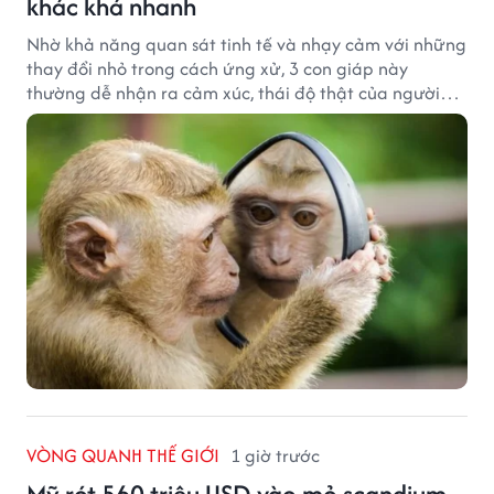
khác khá nhanh
Nhờ khả năng quan sát tinh tế và nhạy cảm với những
thay đổi nhỏ trong cách ứng xử, 3 con giáp này
thường dễ nhận ra cảm xúc, thái độ thật của người
đối diện.
VÒNG QUANH THẾ GIỚI
1 giờ trước
Mỹ rót 560 triệu USD vào mỏ scandium