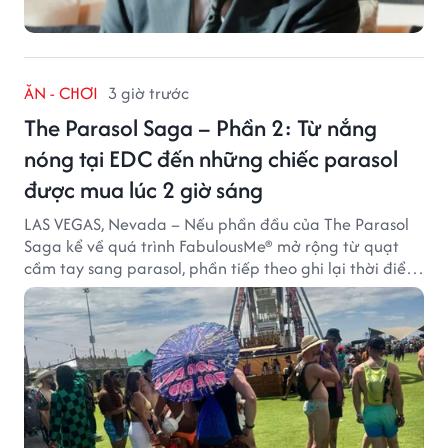
ĂN - CHƠI
3 giờ trước
The Parasol Saga – Phần 2: Từ nắng
nóng tại EDC đến những chiếc parasol
được mua lúc 2 giờ sáng
LAS VEGAS, Nevada – Nếu phần đầu của The Parasol
Saga kể về quá trình FabulousMe® mở rộng từ quạt
cầm tay sang parasol, phần tiếp theo ghi lại thời điểm
sản phẩm được thị trường đón nhận và dần vượt khỏi
công năng che nắng thông thường.