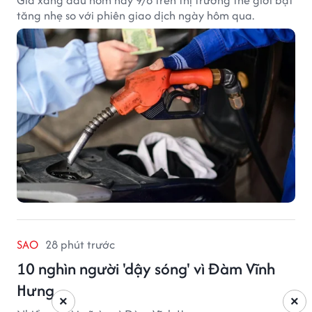
Giá xăng dầu hôm nay 9/8 trên thị trường thế giới bật
tăng nhẹ so với phiên giao dịch ngày hôm qua.
SAO
28 phút trước
10 nghìn người 'dậy sóng' vì Đàm Vĩnh
Hưng
×
×