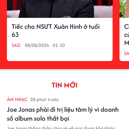
Tiếc cho NSƯT Xuân Hinh ở tuổi
C
63
c
M
SAO
08/08/2026 - 01:10
S
TIN MỚI
ÂM NHẠC
28 phút trước
Joe Jonas phải đi trị liệu tâm lý vì doanh
số album solo thất bại
Joe Jonas thẳng thắn chia sẻ về giai đoạn khó khăn