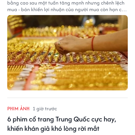
bằng cao sau một tuần tăng mạnh nhưng chênh lệch
mua - bán khiến lợi nhuận của người mua còn hạn chế,
trong khi USD chịu sức ép sau dữ liệu việc làm Mỹ gây
thất vọng.
PHIM ẢNH
1 giờ trước
6 phim cổ trang Trung Quốc cực hay,
khiến khán giả khó lòng rời mắt