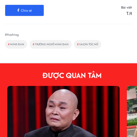
Bài viết
Chia sẻ
T.H
#Hashtag
#
MINH ĐAN
#
TRƯỜNG NGHỀ MINH ĐAN
#
SALON TÓC NỮ
ĐƯỢC QUAN TÂM