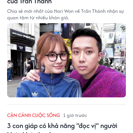
của Trấn Thành
Chia sẻ mới nhất của Hari Won về Trấn Thành nhận sự
quan tâm từ nhiều khán giả.
CẬN CẢNH CUỘC SỐNG
1 giờ trước
3 con giáp có khả năng “đọc vị” người