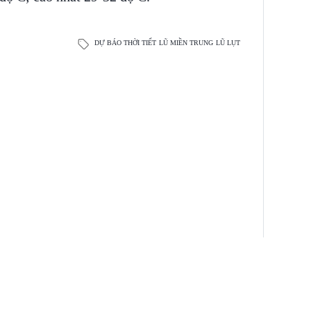
DỰ BÁO THỜI TIẾT
LŨ MIỀN TRUNG
LŨ LỤT