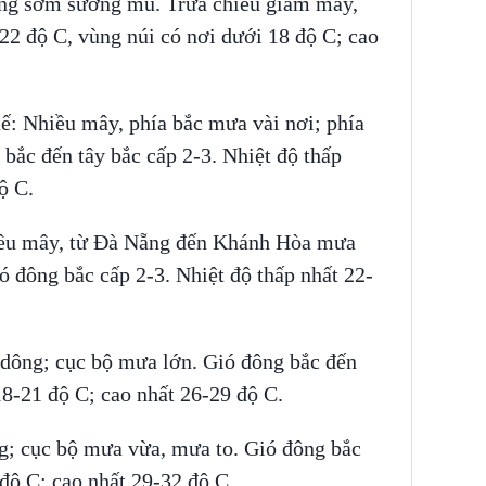
ng sớm sương mù. Trưa chiều giảm mây,
22 độ C, vùng núi có nơi dưới 18 độ C; cao
: Nhiều mây, phía bắc mưa vài nơi; phía
bắc đến tây bắc cấp 2-3. Nhiệt độ thấp
ộ C.
ều mây, từ Đà Nẵng đến Khánh Hòa mưa
ó đông bắc cấp 2-3. Nhiệt độ thấp nhất 22-
dông; cục bộ mưa lớn. Gió đông bắc đến
18-21 độ C; cao nhất 26-29 độ C.
; cục bộ mưa vừa, mưa to. Gió đông bắc
 độ C; cao nhất 29-32 độ C.