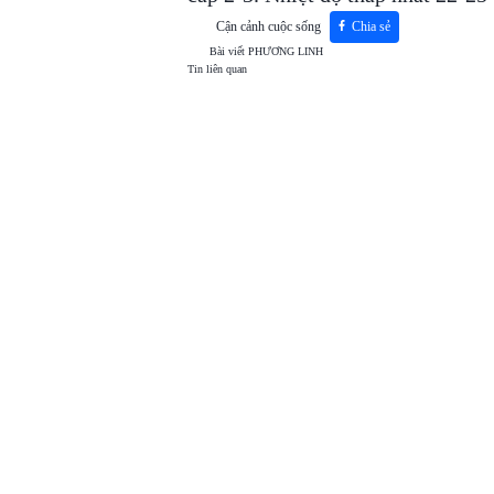
Cận cảnh cuộc sống
Chia sẻ
Bài viết
PHƯƠNG LINH
Tin liên quan
TOP
VIEW
24H