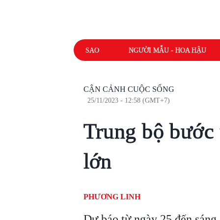
SAO
NGƯỜI MẪU - HOA HẬU
CẬN CẢNH CUỘC SỐNG
25/11/2023 - 12:58 (GMT+7)
Trung bộ bước
lớn
PHƯƠNG LINH
Dự báo từ ngày 25 đến sáng 