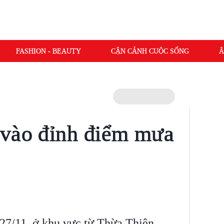
FASHION - BEAUTY
CẬN CẢNH CUỘC SỐNG
Â
 vào đỉnh điểm mưa
27/11, ở khu vực từ Thừa Thiên