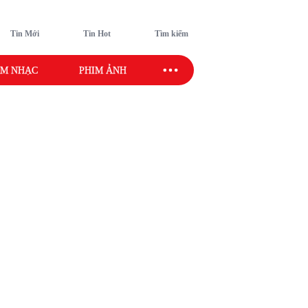
Tin Mới
Tin Hot
Tìm kiếm
M NHẠC
PHIM ẢNH
SAO SPORT