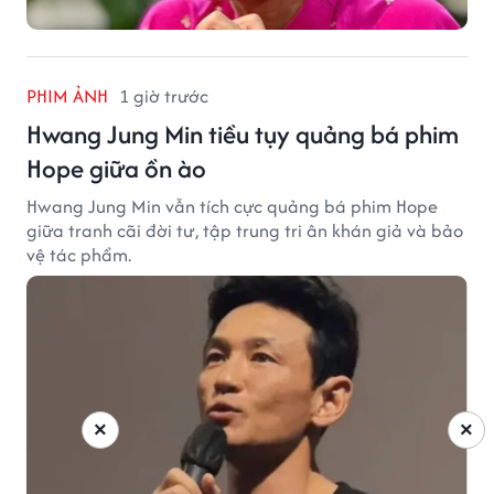
PHIM ẢNH
1 giờ trước
Hwang Jung Min tiều tụy quảng bá phim
Hope giữa ồn ào
Hwang Jung Min vẫn tích cực quảng bá phim Hope
giữa tranh cãi đời tư, tập trung tri ân khán giả và bảo
vệ tác phẩm.
×
×