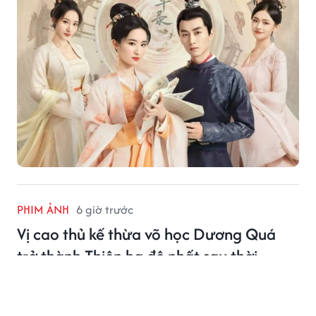
PHIM ẢNH
6 giờ trước
Vị cao thủ kế thừa võ học Dương Quá
trở thành Thiên hạ đệ nhất sau thời
Trương Tam Phong, Trương Vô Kỵ
Sau khi Trương Tam Phong lui khỏi giang hồ và Trương