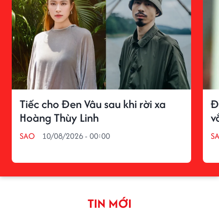
Tiếc cho Đen Vâu sau khi rời xa
Đ
Hoàng Thùy Linh
v
SAO
10/08/2026 - 00:00
S
TIN MỚI