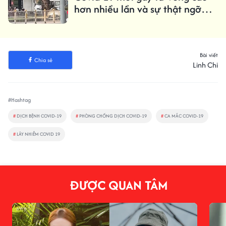
hơn nhiều lần và sự thật ngỡ
ngàng
Bài viết
Chia sẻ
Linh Chi
#Hashtag
#
DỊCH BỆNH COVID-19
#
PHÒNG CHỐNG DỊCH COVID-19
#
CA MẮC COVID-19
#
LÂY NHIỄM COVID 19
ĐƯỢC QUAN TÂM