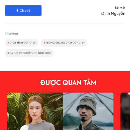
Bài viết
Chia sẻ
Định Nguyễn
#Hashtag
#
DỊCH BỆNH COVID-19
#
PHÒNG CHỐNG DỊCH COVID-19
#
HÀ NỘI CHO HỌC SINH NGHỈ HỌC
ĐƯỢC QUAN TÂM