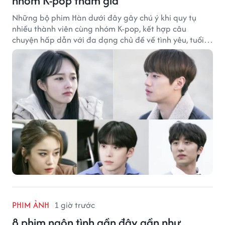
nhóm K-pop tham gia
Những bộ phim Hàn dưới đây gây chú ý khi quy tụ
nhiều thành viên cùng nhóm K-pop, kết hợp câu
chuyện hấp dẫn với đa dạng chủ đề về tình yêu, tuổi
trẻ và ước mơ.
PHIM ẢNH
1 giờ trước
8 phim ngôn tình gần đây gần như