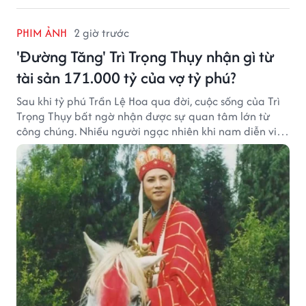
PHIM ẢNH
2 giờ trước
'Đường Tăng' Trì Trọng Thụy nhận gì từ
tài sản 171.000 tỷ của vợ tỷ phú?
Sau khi tỷ phú Trần Lệ Hoa qua đời, cuộc sống của Trì
Trọng Thụy bất ngờ nhận được sự quan tâm lớn từ
công chúng. Nhiều người ngạc nhiên khi nam diễn viên
nổi tiếng với vai Đường Tăng không xuất hiện trong
danh sách thừa kế khối tài sản hàng chục tỷ NDT.