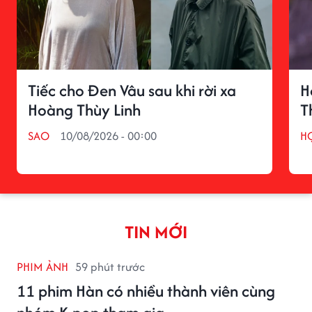
Tiếc cho Đen Vâu sau khi rời xa
H
Hoàng Thùy Linh
T
SAO
10/08/2026 - 00:00
H
TIN MỚI
PHIM ẢNH
59 phút trước
11 phim Hàn có nhiều thành viên cùng