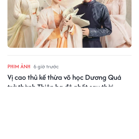
PHIM ẢNH
6 giờ trước
Vị cao thủ kế thừa võ học Dương Quá
trở thành Thiên hạ đệ nhất sau thời
Trương Tam Phong, Trương Vô Kỵ
Sau khi Trương Tam Phong lui khỏi giang hồ và Trương
Vô Kỵ rời Trung Nguyên cùng Triệu Mẫn, ngôi vị cao thủ
số một võ lâm trở thành đề tài gây tranh luận.