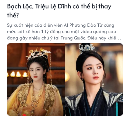
Bạch Lộc, Triệu Lệ Dĩnh có thể bị thay
thế?
Sự xuất hiện của diễn viên AI Phương Đào Tử cùng
mức cát xê hơn 1 tỷ đồng cho một video quảng cáo
đang gây nhiều chú ý tại Trung Quốc. Điều này khiến
không ít người đặt câu hỏi liệu những ngôi sao hàng
đầu như Bạch Lộc, Triệu Lệ Dĩnh có thể bị thay thế
trong tương lai.