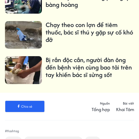
bàng hoàng
Chạy theo con lợn để tiêm
thuốc, bác sĩ thú y gặp sự cố khó
đỡ
Bị rắn độc cắn, người đàn ông
đến bệnh viện cùng bao tải trên
tay khiến bác sĩ sửng sốt
Nguồn
Bài viết
Chia sẻ
Tổng hợp
Khai Tâm
#Hashtag