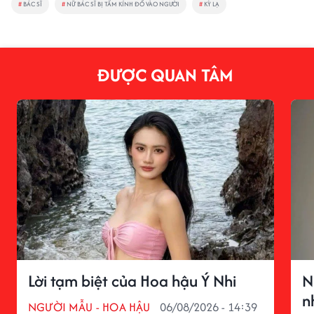
#
BÁC SĨ
#
NỮ BÁC SĨ BỊ TẤM KÍNH ĐỔ VÀO NGƯỜI
#
KỲ LẠ
ĐƯỢC QUAN TÂM
Lời tạm biệt của Hoa hậu Ý Nhi
N
n
NGƯỜI MẪU - HOA HẬU
06/08/2026 - 14:39