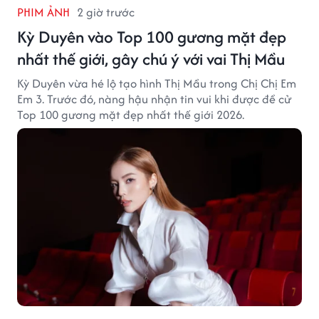
PHIM ẢNH
2 giờ trước
Kỳ Duyên vào Top 100 gương mặt đẹp
nhất thế giới, gây chú ý với vai Thị Mầu
Kỳ Duyên vừa hé lộ tạo hình Thị Mầu trong Chị Chị Em
Em 3. Trước đó, nàng hậu nhận tin vui khi được đề cử
Top 100 gương mặt đẹp nhất thế giới 2026.