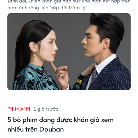
sánh đôi, khiến khán giả háo hức chờ màn kết hợp trên
màn ảnh rộng của 'cặp đôi trăm tỷ'.
PHIM ẢNH
1 giờ trước
5 bộ phim đang được khán giả xem
nhiều trên Douban