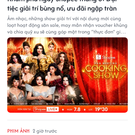
tiệc giải trí bùng nổ, ưu đãi ngập tràn
Âm nhạc, những show giải trí với nội dung mới cùng
loạt hoạt động săn sale, may mắn nhận voucher khủng
và chia quỹ xu sẽ cùng góp mặt trong “thực đơn” giải
trí cuối tuần trên Shopee, diễn ra liên tiếp vào ngày
7/8 và 8/8.
PHIM ẢNH
2 giờ trước