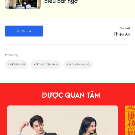
điều bất ngờ
Bài viết
Chia sẻ
Thiên An
#Hashtag
#
LƯƠNG HƯU
#
TẾT NGUYÊN ĐÁN
#
BẢO HIỂM XÃ HỘI
ĐƯỢC QUAN TÂM