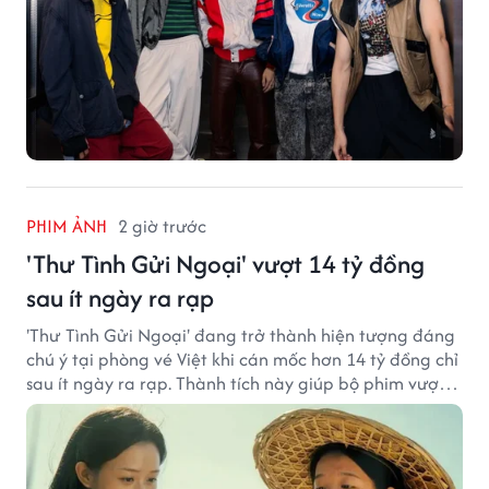
PHIM ẢNH
2 giờ trước
'Thư Tình Gửi Ngoại' vượt 14 tỷ đồng
sau ít ngày ra rạp
'Thư Tình Gửi Ngoại' đang trở thành hiện tượng đáng
chú ý tại phòng vé Việt khi cán mốc hơn 14 tỷ đồng chỉ
sau ít ngày ra rạp. Thành tích này giúp bộ phim vượt
kỳ vọng ban đầu và duy trì sức hút giữa cuộc cạnh
tranh của nhiều tác phẩm lớn.