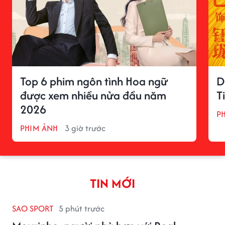
Top 6 phim ngôn tình Hoa ngữ
D
được xem nhiều nửa đầu năm
T
2026
P
PHIM ẢNH
3 giờ trước
TIN MỚI
SAO SPORT
5 phút trước