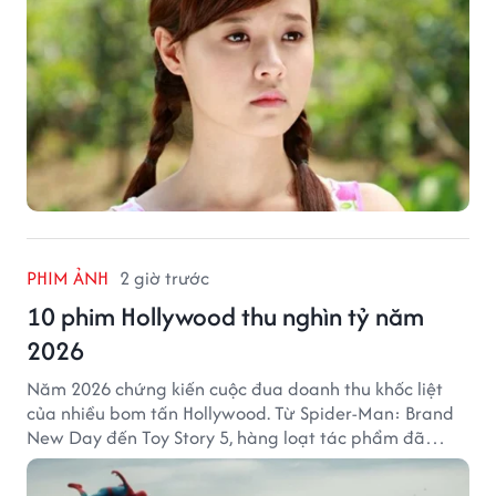
PHIM ẢNH
2 giờ trước
10 phim Hollywood thu nghìn tỷ năm
2026
Năm 2026 chứng kiến cuộc đua doanh thu khốc liệt
của nhiều bom tấn Hollywood. Từ Spider-Man: Brand
New Day đến Toy Story 5, hàng loạt tác phẩm đã
mang về hàng chục nghìn tỷ đồng và tạo nên những
cột mốc đáng nhớ tại phòng vé toàn cầu.