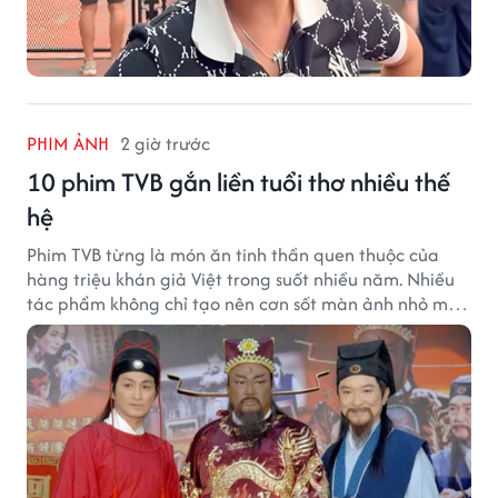
PHIM ẢNH
2 giờ trước
10 phim TVB gắn liền tuổi thơ nhiều thế
hệ
Phim TVB từng là món ăn tinh thần quen thuộc của
hàng triệu khán giả Việt trong suốt nhiều năm. Nhiều
tác phẩm không chỉ tạo nên cơn sốt màn ảnh nhỏ mà
còn trở thành ký ức khó quên của cả một thế hệ.