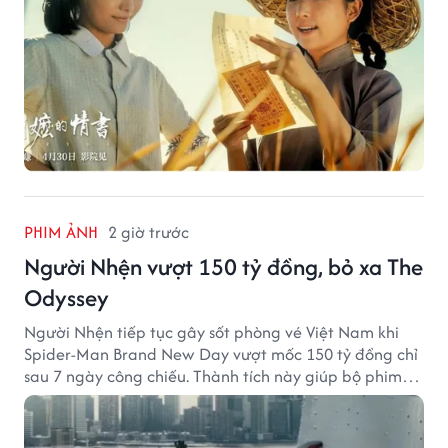
PHIM ẢNH
2 giờ trước
Người Nhện vượt 150 tỷ đồng, bỏ xa The
Odyssey
Người Nhện tiếp tục gây sốt phòng vé Việt Nam khi
Spider-Man Brand New Day vượt mốc 150 tỷ đồng chỉ
sau 7 ngày công chiếu. Thành tích này giúp bộ phim
của Tom Holland tạo khoảng cách đáng kể với The
Odyssey trên đường đua doanh thu.