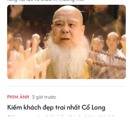
PHIM ẢNH
2 giờ trước
Kiếm khách đẹp trai nhất Cổ Long
Cổ Long tạo nên nhiều kiếm khách sở hữu khí chất
riêng, nổi bật như Tây Môn Xuy Tuyết, Diệp Cô Thành,
Yến Thập Tam, Thẩm Lãng và Tiêu Thập Nhất Lang.