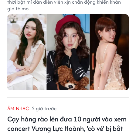
thời bật mí dàn diễn viên xịn chấn động khiến khán
giả tò mò.
ÂM NHẠC
2 giờ trước
Cạy hàng rào lén đưa 10 người vào xem
concert Vương Lực Hoành, 'cò vé' bị bắt