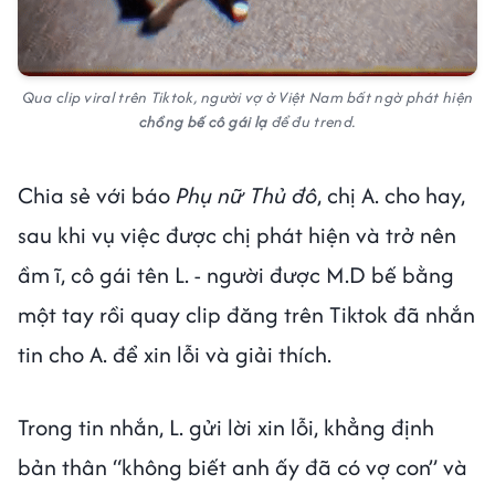
Qua clip viral trên Tiktok, người vợ ở Việt Nam bất ngờ phát hiện
chồng bế cô gái lạ
để đu trend.
Chia sẻ với báo
Phụ nữ Thủ đô
, chị A. cho hay,
sau khi vụ việc được chị phát hiện và trở nên
ầm ĩ, cô gái tên L. - người được M.D bế bằng
một tay rồi quay clip đăng trên Tiktok đã nhắn
tin cho A. để xin lỗi và giải thích.
Trong tin nhắn, L. gửi lời xin lỗi, khẳng định
bản thân “không biết anh ấy đã có vợ con” và