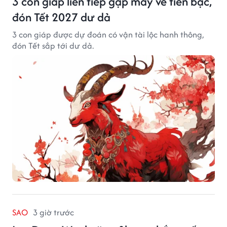
3 con giáp liên tiếp gặp may về tiền bạc,
đón Tết 2027 dư dả
3 con giáp được dự đoán có vận tài lộc hanh thông,
đón Tết sắp tới dư dả.
SAO
3 giờ trước