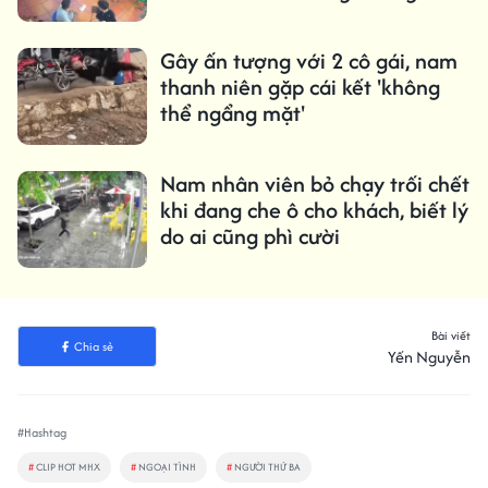
Gây ấn tượng với 2 cô gái, nam
thanh niên gặp cái kết 'không
thể ngẩng mặt'
Nam nhân viên bỏ chạy trối chết
khi đang che ô cho khách, biết lý
do ai cũng phì cười
Bài viết
Chia sẻ
Yến Nguyễn
#Hashtag
#
CLIP HOT MHX
#
NGOẠI TÌNH
#
NGƯỜI THỨ BA