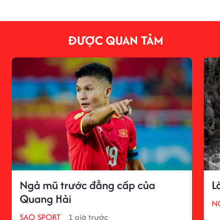
ĐƯỢC QUAN TÂM
Ngả mũ trước đẳng cấp của
L
Quang Hải
N
SAO SPORT
1 giờ trước