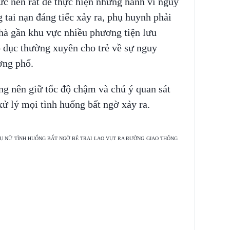
ức nên rất dễ thực hiện những hành vi nguy
tai nạn đáng tiếc xảy ra, phụ huynh phải
nhà gần khu vực nhiều phương tiện lưu
o dục thường xuyên cho trẻ về sự nguy
ng phố.
ng nên giữ tốc độ chậm và chú ý quan sát
xử lý mọi tình huống bất ngờ xảy ra.
Ụ NỮ
TÌNH HUỐNG BẤT NGỜ
BÉ TRAI
LAO VỤT RA ĐƯỜNG
GIAO THÔNG