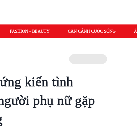
FASHION - BEAUTY
CẬN CẢNH CUỘC SỐNG
Â
ứng kiến tình
người phụ nữ gặp
g