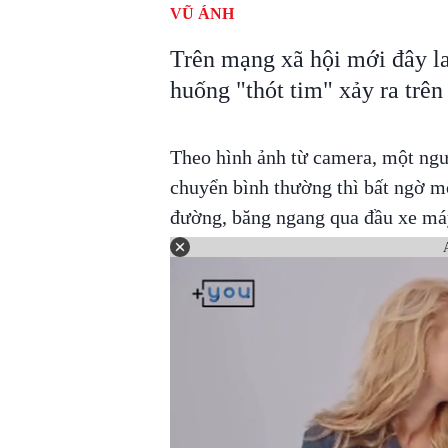
VŨ ÁNH
Trên mạng xã hội mới đây lan
huống "thót tim" xảy ra trê
Theo hình ảnh từ camera, một ngư
chuyển bình thường thì bất ngờ một
đường, băng ngang qua đầu xe máy