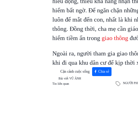
hiếu động, thiếu khả năng nhận th
hiểm bất ngờ. Để ngăn chặn những 
luôn để mắt đến con, nhất là khi 
thông. Đồng thời, cha mẹ cần giá
hiểm tiềm ẩn trong
giao thông
đườ
Ngoài ra, người tham gia giao thô
khi đi qua khu dân cư để kịp thời 
Cận cảnh cuộc sống
Chia sẻ
Bài viết
VŨ ÁNH
NGƯỜI PH
Tin liên quan