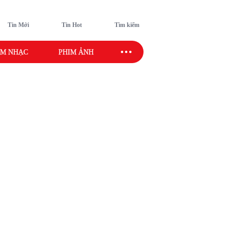
Tin Mới
Tin Hot
Tìm kiếm
M NHẠC
PHIM ẢNH
SAO SPORT