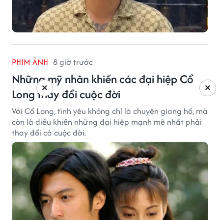
PHIM ẢNH
8 giờ trước
Những mỹ nhân khiến các đại hiệp Cổ
×
×
Long thay đổi cuộc đời
Với Cổ Long, tình yêu không chỉ là chuyện giang hồ, mà
còn là điều khiến những đại hiệp mạnh mẽ nhất phải
thay đổi cả cuộc đời.