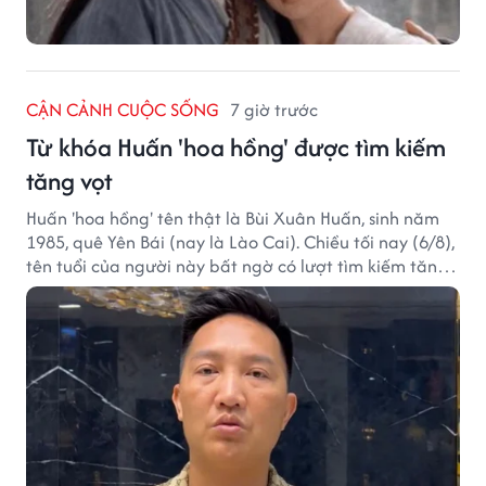
CẬN CẢNH CUỘC SỐNG
7 giờ trước
Từ khóa Huấn 'hoa hồng' được tìm kiếm
tăng vọt
Huấn 'hoa hồng' tên thật là Bùi Xuân Huấn, sinh năm
1985, quê Yên Bái (nay là Lào Cai). Chiều tối nay (6/8),
tên tuổi của người này bất ngờ có lượt tìm kiếm tăng
vọt.