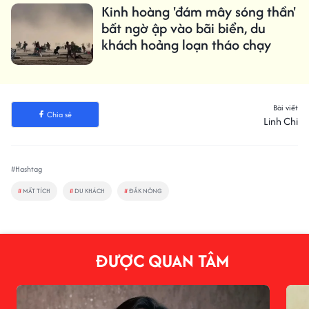
Kinh hoàng 'đám mây sóng thần'
bất ngờ ập vào bãi biển, du
khách hoảng loạn tháo chạy
Bài viết
Chia sẻ
Linh Chi
#Hashtag
#
MẤT TÍCH
#
DU KHÁCH
#
ĐẮK NÔNG
ĐƯỢC QUAN TÂM