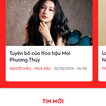
Tuyên bố của Hoa hậu Mai
L
Phương Thúy
h
NGƯỜI MẪU - HOA HẬU
05/08/2026 - 06:00
P
TIN MỚI