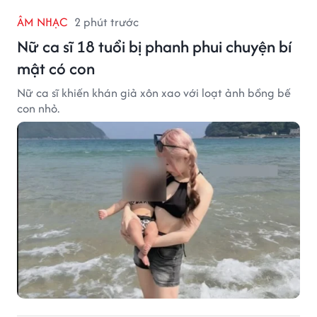
ÂM NHẠC
2 phút trước
Nữ ca sĩ 18 tuổi bị phanh phui chuyện bí
mật có con
Nữ ca sĩ khiến khán giả xôn xao với loạt ảnh bồng bế
con nhỏ.