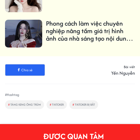
Phong cách làm việc chuyên
nghiệp nâng tầm giá trị hình
ảnh của nhà sáng tạo nội dung
số Ngân Kina
Bài viết
Chia sẻ
Yến Nguyễn
#Hashtag
#
TÀNG KENG ÔNG TRÙM
#
TIKTOKER
#
TIKTOKER BỊ BẮT
ĐƯỢC QUAN TÂM