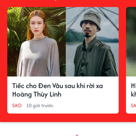
Tiếc cho Đen Vâu sau khi rời xa
H
Hoàng Thùy Linh
k
SAO
10 giờ trước
S