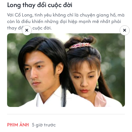
Long thay đổi cuộc đời
Với Cổ Long, tình yêu không chỉ là chuyện giang hồ, mà
còn là điều khiến những đại hiệp mạnh mẽ nhất phải
thay đổi cả cuộc đời.
×
×
PHIM ẢNH
5 giờ trước