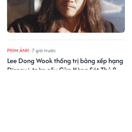
PHIM ẢNH
7 giờ trước
Lee Dong Wook thống trị bảng xếp hạng
Disney+ toàn cầu Cửa Hàng Sát Thủ 2
Lee Dong Wook tiếp tục khẳng định sức hút khi Cửa
Hàng Sát Thủ 2 dẫn đầu Disney+ tại nhiều quốc gia
châu Á.