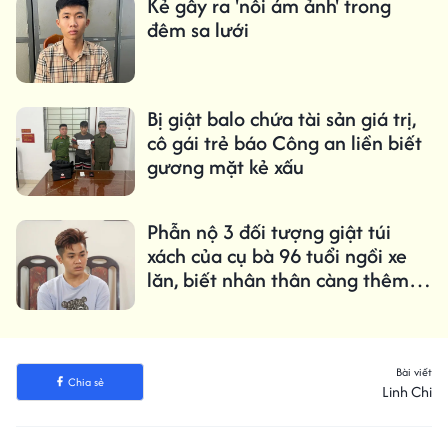
Kẻ gây ra 'nỗi ám ảnh' trong
đêm sa lưới
Bị giật balo chứa tài sản giá trị,
cô gái trẻ báo Công an liền biết
gương mặt kẻ xấu
Phẫn nộ 3 đối tượng giật túi
xách của cụ bà 96 tuổi ngồi xe
lăn, biết nhân thân càng thêm
ngán ngẩm
Bài viết
Chia sẻ
Linh Chi