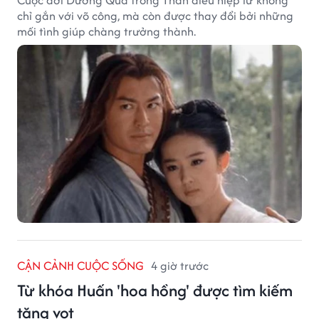
Cuộc đời Dương Quá trong Thần điêu hiệp lữ không
chỉ gắn với võ công, mà còn được thay đổi bởi những
mối tình giúp chàng trưởng thành.
CẬN CẢNH CUỘC SỐNG
4 giờ trước
Từ khóa Huấn 'hoa hồng' được tìm kiếm
tăng vọt