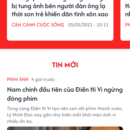
bị tung ảnh bên người đàn ông lạ
H
thời son trẻ khiến dân tình xôn xao
n
CẬN CẢNH CUỘC SỐNG
05/05/2021 - 10:11
P
TIN MỚI
PHIM ẢNH
4 giờ trước
Nam chính đầu tiên của Điền Hi Vi ngừng
đóng phim
Từng cùng Điền Hi Vi tạo nên cơn sốt phim thanh xuân,
Lý Minh Đức nay gần như biến mất khỏi màn ảnh vì
nhiều ồn ào.