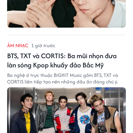
ÂM NHẠC
1 giờ trước
BTS, TXT và CORTIS: Ba mũi nhọn đưa
làn sóng Kpop khuấy đảo Bắc Mỹ
Ba nghệ sĩ trực thuộc BIGHIT Music gồm BTS, TXT và
CORTIS liên tiếp tạo nên những dấu ấn đáng chú ý.