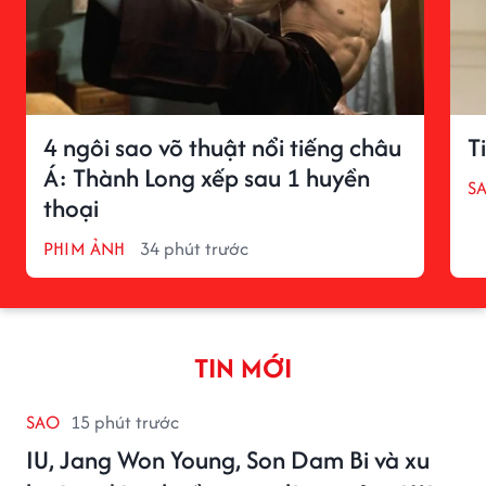
4 ngôi sao võ thuật nổi tiếng châu
T
Á: Thành Long xếp sau 1 huyền
S
thoại
PHIM ẢNH
34 phút trước
TIN MỚI
SAO
15 phút trước
IU, Jang Won Young, Son Dam Bi và xu