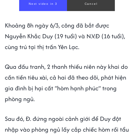
Next video in 1
Cancel
Khoảng 8h ngày 6/3, công đã bắt được
Nguyễn Khắc Duy (19 tuổi) và N.V.Đ (16 tuổi),
cùng trú tại thị trấn Yên Lạc.
Qua đấu tranh, 2 thanh thiếu niên này khai do
cần tiền tiêu xài, cả hai đã theo dõi, phát hiện
gia đình bị hại cất “hòm hạnh phúc” trong
phòng ngủ.
Sau đó, Đ. đứng ngoài cảnh giới để Duy đột
nhập vào phòng ngủ lấy cắp chiếc hòm rồi tẩu