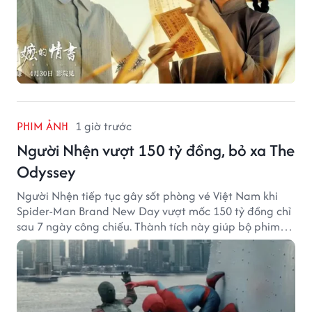
PHIM ẢNH
1 giờ trước
Người Nhện vượt 150 tỷ đồng, bỏ xa The
Odyssey
Người Nhện tiếp tục gây sốt phòng vé Việt Nam khi
Spider-Man Brand New Day vượt mốc 150 tỷ đồng chỉ
sau 7 ngày công chiếu. Thành tích này giúp bộ phim
của Tom Holland tạo khoảng cách đáng kể với The
Odyssey trên đường đua doanh thu.