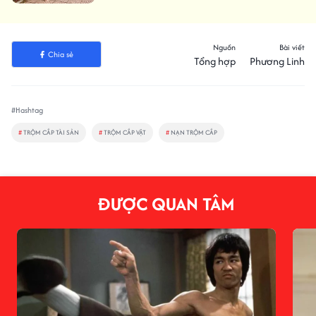
Nguồn
Bài viết
Chia sẻ
Tổng hợp
Phương Linh
#Hashtag
#
TRỘM CẮP TÀI SẢN
#
TRỘM CẮP VẶT
#
NẠN TRỘM CẮP
ĐƯỢC QUAN TÂM