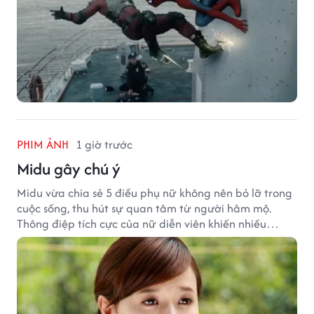
PHIM ẢNH
1 giờ trước
Midu gây chú ý
Midu vừa chia sẻ 5 điều phụ nữ không nên bỏ lỡ trong
cuộc sống, thu hút sự quan tâm từ người hâm mộ.
Thông điệp tích cực của nữ diễn viên khiến nhiều
người đồng cảm khi nhìn lại hành trình sự nghiệp và
hạnh phúc hiện tại của cô.