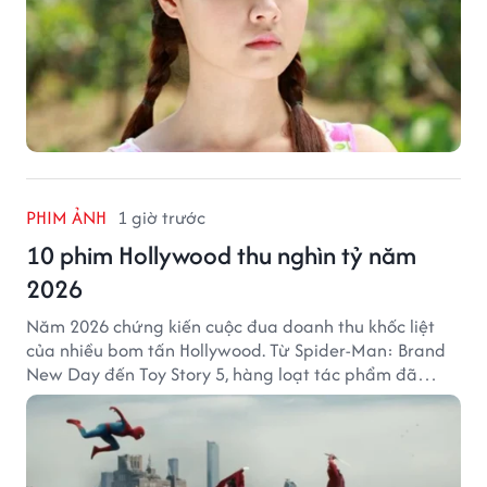
PHIM ẢNH
1 giờ trước
10 phim Hollywood thu nghìn tỷ năm
2026
Năm 2026 chứng kiến cuộc đua doanh thu khốc liệt
của nhiều bom tấn Hollywood. Từ Spider-Man: Brand
New Day đến Toy Story 5, hàng loạt tác phẩm đã
mang về hàng chục nghìn tỷ đồng và tạo nên những
cột mốc đáng nhớ tại phòng vé toàn cầu.