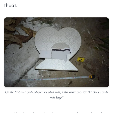
thoát.
Chiếc "hòm hạnh phúc" bị phá nát, tiền mừng cưới "không cánh
mà bay"