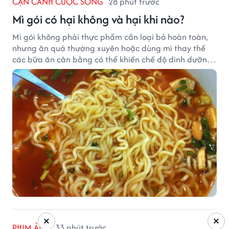
CẬN CẢNH CUỘC SỐNG
28 phút trước
Mì gói có hại không và hại khi nào?
Mì gói không phải thực phẩm cần loại bỏ hoàn toàn,
nhưng ăn quá thường xuyên hoặc dùng mì thay thế
các bữa ăn cân bằng có thể khiến chế độ dinh dưỡng
mất cân đối.
×
×
PHIM ẢNH
33 phút trước