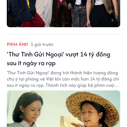
PHIM ẢNH
1 giờ trước
'Thư Tình Gửi Ngoại' vượt 14 tỷ đồng
sau ít ngày ra rạp
'Thư Tình Gửi Ngoại' đang trở thành hiện tượng đáng
chú ý tại phòng vé Việt khi cán mốc hơn 14 tỷ đồng chỉ
sau ít ngày ra rạp. Thành tích này giúp bộ phim vượt
kỳ vọng ban đầu và duy trì sức hút giữa cuộc cạnh
tranh của nhiều tác phẩm lớn.