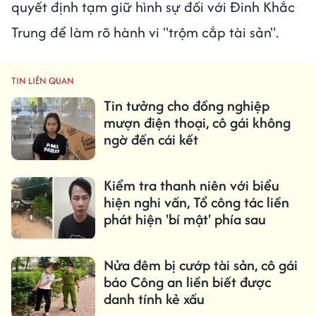
quyết định tạm giữ hình sự đối với Đinh Khắc
Trung để làm rõ hành vi "trộm cắp tài sản".
TIN LIÊN QUAN
Tin tưởng cho đồng nghiệp
mượn điện thoại, cô gái không
ngờ đến cái kết
Kiểm tra thanh niên với biểu
hiện nghi vấn, Tổ công tác liền
phát hiện 'bí mật' phía sau
Nửa đêm bị cướp tài sản, cô gái
báo Công an liền biết được
danh tính kẻ xấu