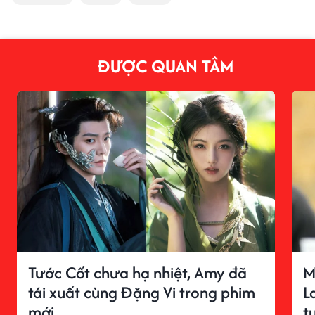
ĐƯỢC QUAN TÂM
Tước Cốt chưa hạ nhiệt, Amy đã
M
tái xuất cùng Đặng Vi trong phim
L
mới
t