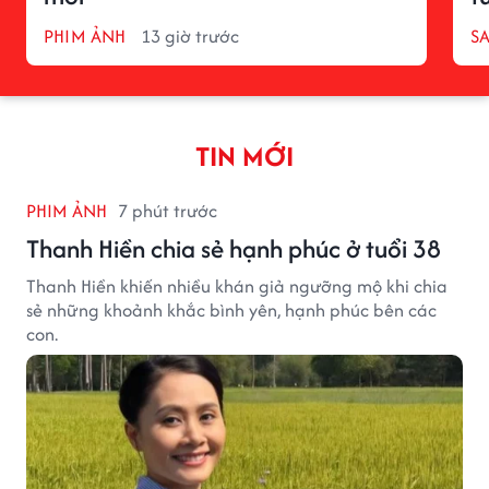
PHIM ẢNH
13 giờ trước
S
TIN MỚI
PHIM ẢNH
7 phút trước
Thanh Hiền chia sẻ hạnh phúc ở tuổi 38
Thanh Hiền khiến nhiều khán giả ngưỡng mộ khi chia
sẻ những khoảnh khắc bình yên, hạnh phúc bên các
con.