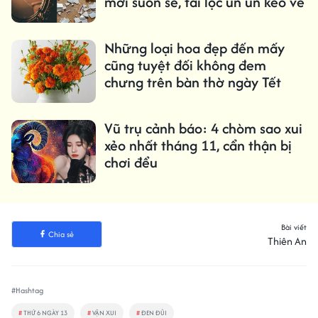
mới suôn sẻ, tài lộc ùn ùn kéo về
Những loại hoa đẹp đến mấy
cũng tuyệt đối không đem
chưng trên bàn thờ ngày Tết
Vũ trụ cảnh báo: 4 chòm sao xui
xẻo nhất tháng 11, cẩn thận bị
chơi đểu
Bài viết
Chia sẻ
Thiên An
#Hashtag
#
THỨ 6 NGÀY 13
#
VẬN XUI
#
ĐEN ĐỦI