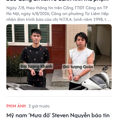
Ngày 7/8, theo thông tin trên Cổng TTĐT Công an TP
Hà Nội, ngày 4/8/2026, Công an phường Từ Liêm tiếp
nhận đơn trình báo của chị N.T.H.A. (sinh năm 1998, trú
tại phường Từ Liêm) về việc bị kẻ gian lấy trộm chiếc
xe mô tô Honda SH 125i, tại khu nhà trọ nơi đang sinh
sống.
PHIM ẢNH
2 giờ trước
Mỹ nam 'Mưa đỏ' Steven Nguyễn báo tin