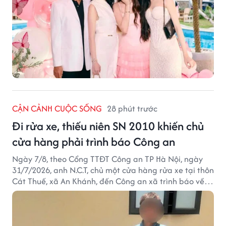
CẬN CẢNH CUỘC SỐNG
28 phút trước
Đi rửa xe, thiếu niên SN 2010 khiến chủ
cửa hàng phải trình báo Công an
Ngày 7/8, theo Cổng TTĐT Công an TP Hà Nội, ngày
31/7/2026, anh N.C.T, chủ một cửa hàng rửa xe tại thôn
Cát Thuế, xã An Khánh, đến Công an xã trình báo về
việc bị mất trộm chiếc xe máy Honda Wave. Trong cốp
xe còn có nhiều giấy tờ cá nhân và khoảng 1,2 triệu
đồng tiền mặt.