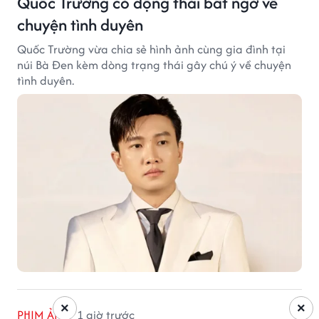
Quốc Trường có động thái bất ngờ về
chuyện tình duyên
Quốc Trường vừa chia sẻ hình ảnh cùng gia đình tại
núi Bà Đen kèm dòng trạng thái gây chú ý về chuyện
tình duyên.
×
×
PHIM ẢNH
1 giờ trước