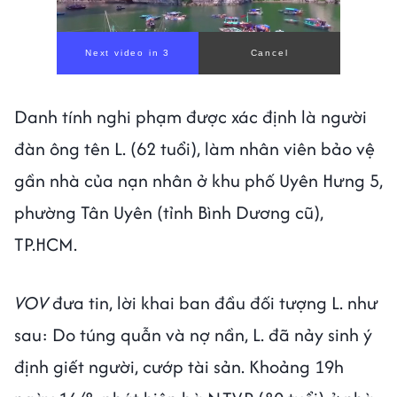
Next video in 1
Cancel
Danh tính nghi phạm được xác định là người
đàn ông tên L. (62 tuổi), làm nhân viên bảo vệ
gần nhà của nạn nhân ở khu phố Uyên Hưng 5,
phường Tân Uyên (tỉnh Bình Dương cũ),
TP.HCM.
VOV
đưa tin, lời khai ban đầu đối tượng L. như
sau: Do túng quẫn và nợ nần, L. đã nảy sinh ý
định giết người, cướp tài sản. Khoảng 19h