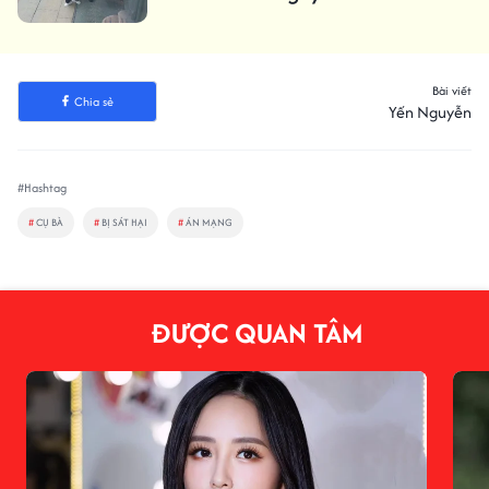
Bài viết
Chia sẻ
Yến Nguyễn
#Hashtag
#
CỤ BÀ
#
BỊ SÁT HẠI
#
ÁN MẠNG
ĐƯỢC QUAN TÂM