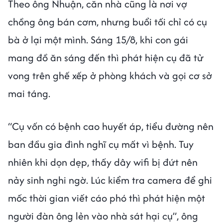
Theo ông Nhuận, căn nhà cũng là nơi vợ
chồng ông bán cơm, nhưng buổi tối chỉ có cụ
bà ở lại một mình. Sáng 15/8, khi con gái
mang đồ ăn sáng đến thì phát hiện cụ đã tử
vong trên ghế xếp ở phòng khách và gọi cơ sở
mai táng.
“Cụ vốn có bệnh cao huyết áp, tiểu đường nên
ban đầu gia đình nghĩ cụ mất vì bệnh. Tuy
nhiên khi dọn dẹp, thấy dây wifi bị đứt nên
nảy sinh nghi ngờ. Lúc kiểm tra camera để ghi
mốc thời gian viết cáo phó thì phát hiện một
người đàn ông lẻn vào nhà sát hại cụ”, ông