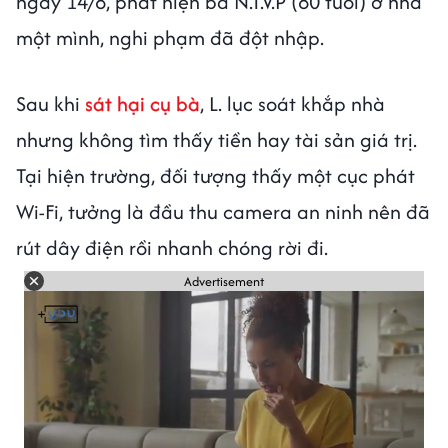
ngày 14/8, phát hiện bà N.T.V.P (80 tuổi) ở nhà
một mình, nghi phạm đã đột nhập.
Sau khi
sát hại cụ bà
, L. lục soát khắp nhà
nhưng không tìm thấy tiền hay tài sản giá trị.
Tại hiện trường, đối tượng thấy một cục phát
Wi-Fi, tưởng là đầu thu camera an ninh nên đã
rút dây điện rồi nhanh chóng rời đi.
Advertisement