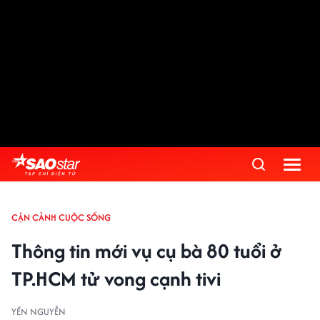
CẬN CẢNH CUỘC SỐNG
Thông tin mới vụ cụ bà 80 tuổi ở
TP.HCM tử vong cạnh tivi
YẾN NGUYỄN