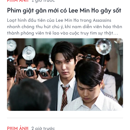
PHIM ẢNH
1 giờ trước
Phim giật gân mới có Lee Min Ho gây sốt
Loạt hình đầu tiên của Lee Min Ho trong Assassins
nhanh chóng thu hút chú ý, khi nam diễn viên hóa thân
thành phóng viên trẻ lao vào cuộc truy tìm sự thật
phía sau một vụ ám sát gây chấn động Hàn Quốc.
PHIM ẢNH
2 giờ trước