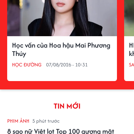
Học vấn của Hoa hậu Mai Phương
H
Thúy
k
HỌC ĐƯỜNG
07/08/2026 - 10:31
S
TIN MỚI
PHIM ẢNH
5 phút trước
8 sao nữ Việt lọt Top 100 gương mặt