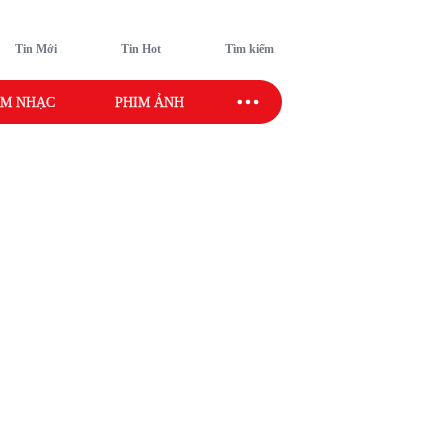
Tin Mới
Tin Hot
Tìm kiếm
M NHẠC
PHIM ẢNH
SAO SPORT