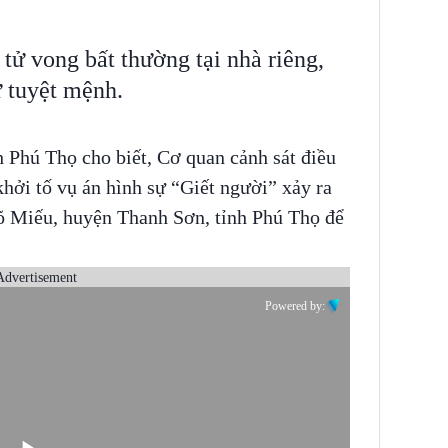
tử vong bất thường tại nhà riêng,
ư tuyệt mệnh.
h Phú Thọ cho biết, Cơ quan cảnh sát điều
khởi tố vụ án hình sự “Giết người” xảy ra
õ Miếu, huyện Thanh Sơn, tỉnh Phú Thọ để
Advertisement
Powered by: