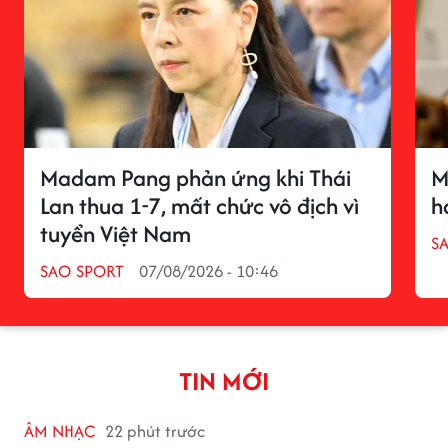
Madam Pang phản ứng khi Thái
M
Lan thua 1-7, mất chức vô địch vì
h
tuyển Việt Nam
S
SAO SPORT
07/08/2026 - 10:46
TIN MỚI
ÂM NHẠC
22 phút trước