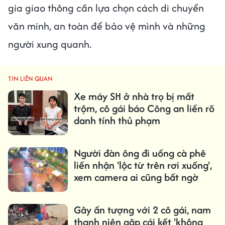
gia giao thông cần lựa chọn cách di chuyển
văn minh, an toàn để bảo vệ mình và những
người xung quanh.
TIN LIÊN QUAN
Xe máy SH ở nhà trọ bị mất
trộm, cô gái báo Công an liền rõ
danh tính thủ phạm
Người đàn ông đi uống cà phê
liền nhận 'lộc từ trên rơi xuống',
xem camera ai cũng bất ngờ
Gây ấn tượng với 2 cô gái, nam
thanh niên gặp cái kết 'không