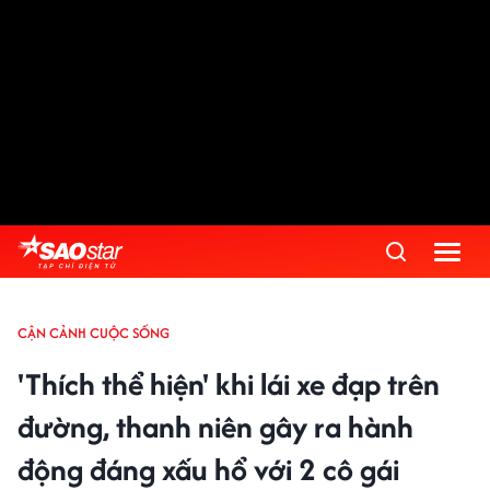
CẬN CẢNH CUỘC SỐNG
'Thích thể hiện' khi lái xe đạp trên
đường, thanh niên gây ra hành
động đáng xấu hổ với 2 cô gái