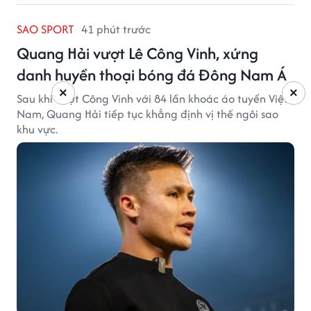
SAO SPORT
41 phút trước
Quang Hải vượt Lê Công Vinh, xứng
danh huyền thoại bóng đá Đông Nam Á
×
×
Sau khi vượt Công Vinh với 84 lần khoác áo tuyển Việt
Nam, Quang Hải tiếp tục khẳng định vị thế ngôi sao
khu vực.