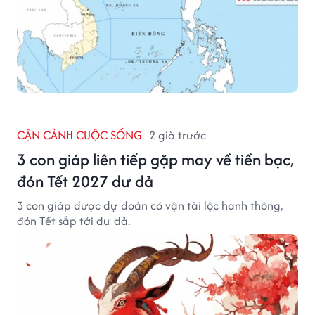
CẬN CẢNH CUỘC SỐNG
2 giờ trước
3 con giáp liên tiếp gặp may về tiền bạc,
đón Tết 2027 dư dả
3 con giáp được dự đoán có vận tài lộc hanh thông,
đón Tết sắp tới dư dả.