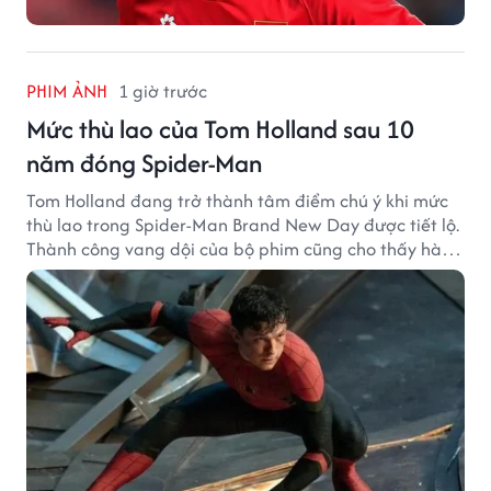
PHIM ẢNH
1 giờ trước
Mức thù lao của Tom Holland sau 10
năm đóng Spider-Man
Tom Holland đang trở thành tâm điểm chú ý khi mức
thù lao trong Spider-Man Brand New Day được tiết lộ.
Thành công vang dội của bộ phim cũng cho thấy hành
trình thăng hạng đáng chú ý của nam diễn viên sau
một thập kỷ gắn bó với vai Người Nhện.