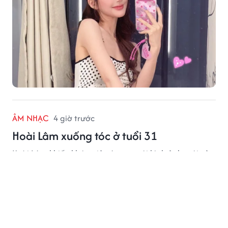
ÂM NHẠC
4 giờ trước
Hoài Lâm xuống tóc ở tuổi 31
Hoài Lâm khiến khán giả xôn xao với hình ảnh mới của
mình.