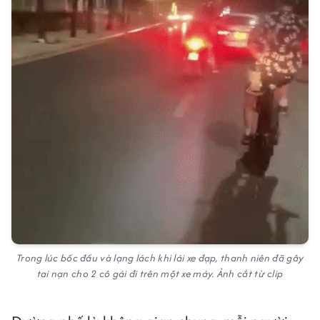
Trong lúc bốc đầu và lạng lách khi lái xe đạp, thanh niên đã gây
tai nạn cho 2 cô gái đi trên một xe máy. Ảnh cắt từ clip