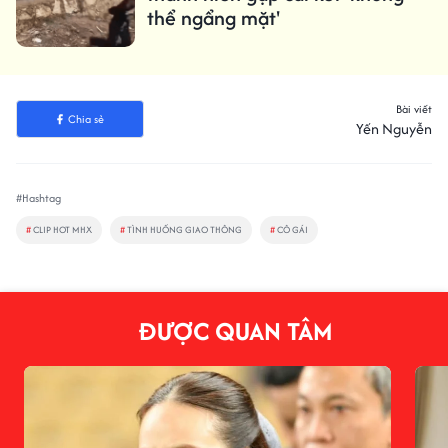
thể ngẩng mặt'
Bài viết
Chia sẻ
Yến Nguyễn
#Hashtag
#
CLIP HOT MHX
#
TÌNH HUỐNG GIAO THÔNG
#
CÔ GÁI
ĐƯỢC QUAN TÂM