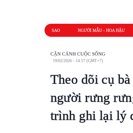
SAO
NGƯỜI MẪU - HOA HẬU
CẬN CẢNH CUỘC SỐNG
19/02/2026 - 14:57 (GMT+7)
Theo dõi cụ bà
người rưng rưn
trình ghi lại l