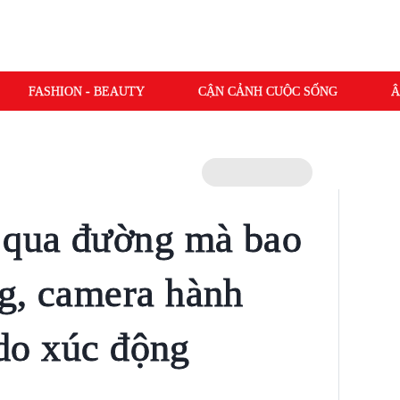
FASHION - BEAUTY
CẬN CẢNH CUỘC SỐNG
Â
 qua đường mà bao
g, camera hành
ý do xúc động