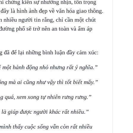
hi chứng kiến sự nhường nhịn, tôn trọng
 đây là hình ảnh đẹp về văn hóa giao thông.
 nhiều người tin rằng, chỉ cần một chút
đường phố sẽ trở nên an toàn và ấm áp
g đã để lại những bình luận đầy cảm xúc:
ỉ một hành động nhỏ nhưng rất ý nghĩa.”
ông mà ai cũng như vậy thì tốt biết mấy.”
g quá, xem xong tự nhiên rưng rưng.”
y là giúp được người khác rất nhiều.”
ình thấy cuộc sống vẫn còn rất nhiều