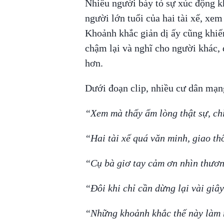
Nhiều người bày tỏ sự xúc động k
người lớn tuổi của hai tài xế, xem
Khoảnh khắc giản dị ấy cũng khiến
chậm lại và nghĩ cho người khác, 
hơn.
Dưới đoạn clip, nhiều cư dân mạn
“Xem mà thấy ấm lòng thật sự, ch
“Hai tài xế quá văn minh, giao th
“Cụ bà giơ tay cảm ơn nhìn thươn
“Đôi khi chỉ cần dừng lại vài giâ
“Những khoảnh khắc thế này làm m