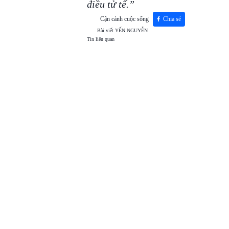
điều tử tế.”
Cận cảnh cuộc sống
Chia sẻ
Bài viết
YẾN NGUYỄN
Tin liên quan
TOP
VIEW
24H