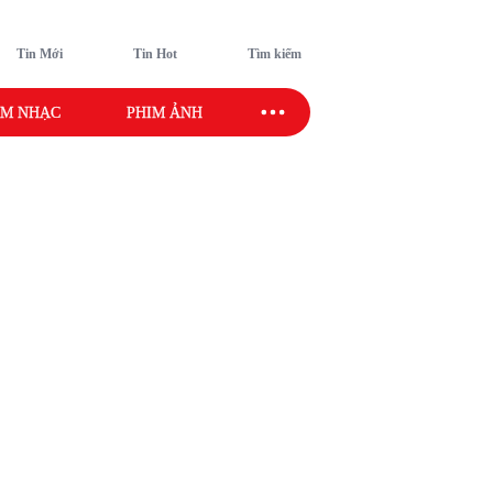
Tin Mới
Tin Hot
Tìm kiếm
M NHẠC
PHIM ẢNH
SAO SPORT