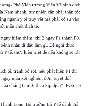
ương- Phó Viện trưởng Viện Vệ sinh dịch
Hà Nam nhanh, tuy nhiên cần phải thần tốc
êng ngành y tế truy vết mà phải có sự vào
sót mấu chốt dịch tễ.
 nguy hiểm thêm, chỉ 2 ngày F1 thành F0.
 bệnh nhân đi đâu làm gì. Đề nghị thực
 Y tế, thực hiện triệt để nếu không sẽ rất
ịch tễ, tránh bỏ sót, nếu phát hiện F1 thì
y ngay mẫu xét nghiệm đơn, tuyệt đôí
 của chúng ta mới theo kịp dịch”- PGS.TS
 Thanh Long, Bộ trưởng Bộ Y tế đánh giá