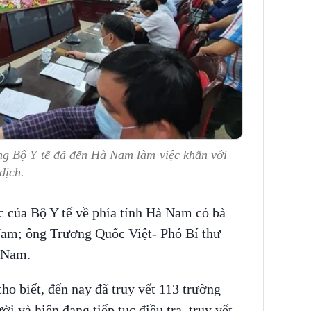
g Bộ Y tế đã đến Hà Nam làm việc khẩn với
dịch.
c của Bộ Y tế về phía tỉnh Hà Nam có bà
Nam; ông Trương Quốc Việt- Phó Bí thư
 Nam.
 biết, đến nay đã truy vết 113 trường
 và hiện đang tiếp tục điều tra, truy vết.