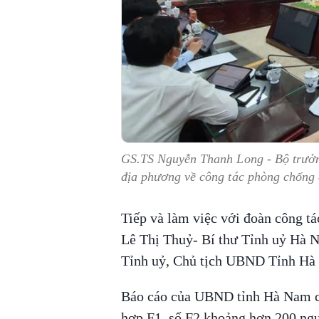
GS.TS Nguyễn Thanh Long - Bộ trưởn
địa phương về công tác phòng chống 
Tiếp và làm việc với đoàn công tá
Lê Thị Thuỷ- Bí thư Tỉnh uỷ Hà 
Tỉnh uỷ, Chủ tịch UBND Tỉnh Hà
Báo cáo của UBND tỉnh Hà Nam cho
hợp F1, số F2 khoảng hơn 200 người