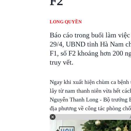
F2
LONG QUYỀN
Báo cáo trong buổi làm việc 
29/4, UBND tỉnh Hà Nam cho 
F1, số F2 khoảng hơn 200 ngư
truy vết.
Ngay khi xuất hiện chùm ca bệnh 
lây từ nam thanh niên vừa hết cách
Nguyễn Thanh Long - Bộ trưởng B
địa phương về công tác phòng chố