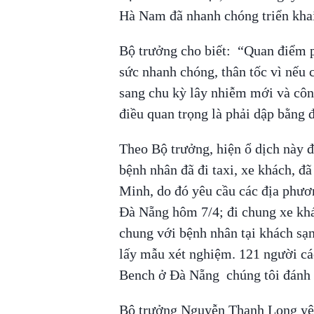
Hà Nam đã nhanh chóng triển khai
Bộ trưởng cho biết: “Quan điểm p
sức nhanh chóng, thân tốc vì nếu 
sang chu kỳ lây nhiễm mới và côn
điều quan trọng là phải dập bằng 
Theo Bộ trưởng, hiện ổ dịch này đ
bệnh nhân đã đi taxi, xe khách, đ
Minh, do đó yêu cầu các địa phươ
Đà Nẵng hôm 7/4; đi chung xe kh
chung với bệnh nhân tại khách sạn
lấy mẫu xét nghiệm. 121 người các
Bench ở Đà Nẵng chúng tôi đánh g
Bộ trưởng Nguyễn Thanh Long yêu 