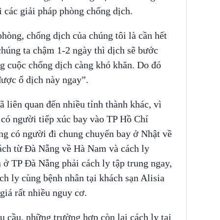
 các giải pháp phòng chống dịch.
hòng, chống dịch của chúng tôi là cần hết
chúng ta chậm 1-2 ngày thì dịch sẽ bước
g cuộc chống dịch càng khó khăn. Do đó
được ổ dịch này ngay”.
ã liên quan đến nhiều tỉnh thành khác, vì
ã có người tiếp xúc bay vào TP Hồ Chí
ng có người đi chung chuyến bay ở Nhật về
ách từ Đà Nẵng về Hà Nam và cách ly
 ở TP Đà Nẵng phải cách ly tập trung ngay,
h ly cùng bệnh nhân tại khách sạn Alisia
iá rất nhiều nguy cơ.
cầu, những trường hợp còn lại cách ly tại