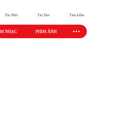
Tin Mới
Tin Hot
Tìm kiếm
M NHẠC
PHIM ẢNH
SAO SPORT