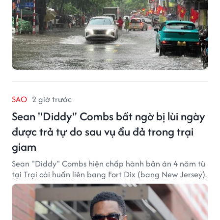
SAO
2 giờ trước
Sean "Diddy" Combs bất ngờ bị lùi ngày
được trả tự do sau vụ ẩu đả trong trại
giam
Sean "Diddy" Combs hiện chấp hành bản án 4 năm tù
tại Trại cải huấn liên bang Fort Dix (bang New Jersey).