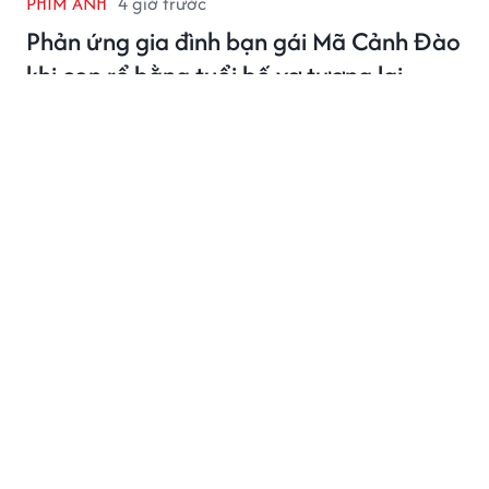
PHIM ẢNH
4 giờ trước
Phản ứng gia đình bạn gái Mã Cảnh Đào
khi con rể bằng tuổi bố vợ tương lai
Mã Cảnh Đào và Ngô Tịnh tiếp tục trở thành tâm
điểm bàn luận sau chuyến về quê nhà của nữ doanh
nhân. Những hình ảnh xuất hiện cùng gia đình bạn gái
Mã Cảnh Đào đang thu hút sự quan tâm trên mạng
xã hội.