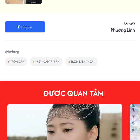
Bài viết
Chia sẻ
Phương Linh
#Hashtag
#
TRỘM CẮP
#
TRỘM CẮP TÀI SẢN
#
TRỘM ĐIỆN THOẠI
ĐƯỢC QUAN TÂM