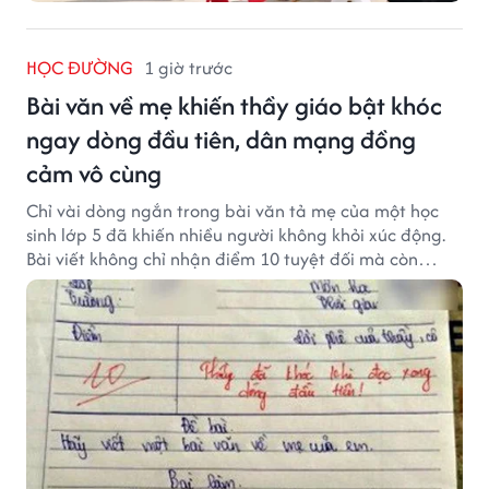
HỌC ĐƯỜNG
1 giờ trước
Bài văn về mẹ khiến thầy giáo bật khóc
ngay dòng đầu tiên, dân mạng đồng
cảm vô cùng
Chỉ vài dòng ngắn trong bài văn tả mẹ của một học
sinh lớp 5 đã khiến nhiều người không khỏi xúc động.
Bài viết không chỉ nhận điểm 10 tuyệt đối mà còn
khiến thầy giáo nghẹn ngào viết lời phê: "Thầy đã
khóc khi đọc xong dòng đầu tiên."