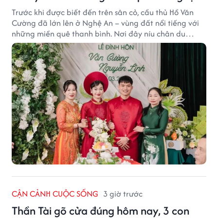
Trước khi được biết đến trên sân cỏ, cầu thủ Hồ Văn
Cường đã lớn lên ở Nghệ An – vùng đất nổi tiếng với
những miền quê thanh bình. Nơi đây níu chân du
khách bằng cánh đồng xanh, làng quê yên ả và nhịp
sống chậm đầy bình yên.
CẬN CẢNH CUỘC SỐNG
3 giờ trước
Thần Tài gõ cửa đúng hôm nay, 3 con