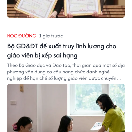
HỌC ĐƯỜNG
1 giờ trước
Bộ GD&ĐT đề xuất truy lĩnh lương cho
giáo viên bị xếp sai hạng
Theo Bộ Giáo dục và Đào tạo, thời gian qua một số địa
phương vận dụng cơ cấu hạng chức danh nghề
nghiệp để hạn chế số lượng giáo viên được chuyển
xếp từ hạng cũ sang hạng tương ứng theo quy định
mới, gây những bất cập.