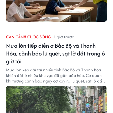
CẬN CẢNH CUỘC SỐNG
1 giờ trước
Mưa lớn tiếp diễn ở Bắc Bộ và Thanh
Hóa, cảnh báo lũ quét, sạt lở đất trong 6
giờ tới
Mưa lớn kéo dài tại nhiều tỉnh Bắc Bộ và Thanh Hóa
khiến đất ở nhiều khu vực đã gần bão hòa. Cơ quan
khí tượng cảnh báo nguy cơ xảy ra lũ quét, sạt lở đất
trong những giờ tới.