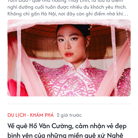
nghỉ dưỡng cuối tuần được nhiều du khách yêu thích.
Không chỉ gần Hà Nội, nơi đây còn ghi điểm nhờ khí
hậu mát mẻ, cảnh sắc thơ mộng và không gian yên
bình giữa núi rừng.
DU LỊCH - KHÁM PHÁ
2 giờ trước
Về quê Hồ Văn Cường, cảm nhận vẻ đẹp
bình yên của những miền quê xứ Nghệ