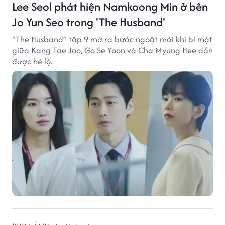
Lee Seol phát hiện Namkoong Min ở bên
Jo Yun Seo trong 'The Husband'
“The Husband” tập 9 mở ra bước ngoặt mới khi bí mật
giữa Kang Tae Joo, Go Se Yoon và Cha Myung Hee dần
được hé lộ.