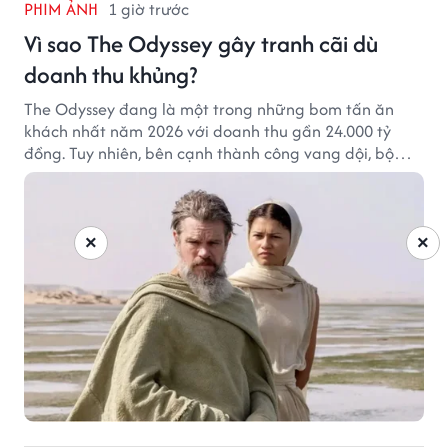
PHIM ẢNH
1 giờ trước
Vì sao The Odyssey gây tranh cãi dù
doanh thu khủng?
The Odyssey đang là một trong những bom tấn ăn
khách nhất năm 2026 với doanh thu gần 24.000 tỷ
đồng. Tuy nhiên, bên cạnh thành công vang dội, bộ
phim của Christopher Nolan cũng vấp phải không ít
tranh cãi từ khán giả.
×
×