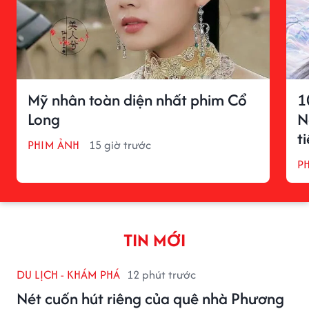
Mỹ nhân toàn diện nhất phim Cổ
1
Long
N
t
PHIM ẢNH
15 giờ trước
P
TIN MỚI
DU LỊCH - KHÁM PHÁ
12 phút trước
Nét cuốn hút riêng của quê nhà Phương