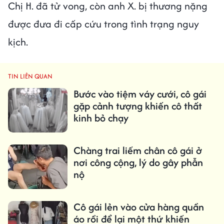
Chị H. đã tử vong, còn anh X. bị thương nặng
được đưa đi cấp cứu trong tình trạng nguy
kịch.
TIN LIÊN QUAN
Bước vào tiệm váy cưới, cô gái
gặp cảnh tượng khiến cô thất
kinh bỏ chạy
Chàng trai liếm chân cô gái ở
nơi công cộng, lý do gây phẫn
nộ
Cô gái lẻn vào cửa hàng quần
áo rồi để lại một thứ khiến