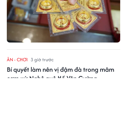
ĂN - CHƠI
3 giờ trước
Bí quyết làm nên vị đậm đà trong mâm
cơm xứ Nghệ quê Hồ Văn Cường
Ẩm thực ở quê Hồ Văn Cường chinh phục thực khách
không chỉ bằng những món đặc sản nổi tiếng mà còn
bởi hương vị đậm đà trong từng bữa cơm. Đằng sau
nét giản dị ấy là những bí quyết được người dân gìn
giữ qua nhiều thế hệ.