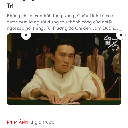
Trì
Không chỉ là 'Vua hài Hong Kong', Châu Tinh Trì còn
được xem là người đứng sau thành công của nhiều
ngôi sao nổi tiếng. Từ Trương Bá Chi đến Lâm Duẫn,
không ít diễn viên đã bước sang trang mới trong sự
×
×
nghiệp nhờ cơ hội từ Châu Tinh Trì.
PHIM ẢNH
1 giờ trước