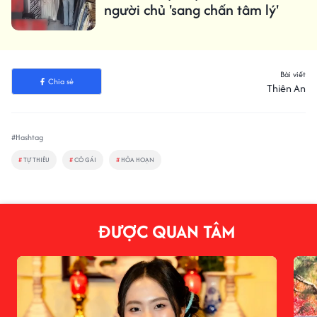
người chủ 'sang chấn tâm lý'
Bài viết
Chia sẻ
Thiên An
#Hashtag
#
TỰ THIÊU
#
CÔ GÁI
#
HỎA HOẠN
ĐƯỢC QUAN TÂM