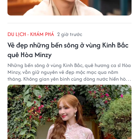
DU LỊCH - KHÁM PHÁ
2 giờ trước
Vẻ đẹp những bến sông ở vùng Kinh Bắc
quê Hòa Minzy
Những bến sông ở vùng Kinh Bắc, quê hương ca sĩ Hòa
Minzy, vẫn giữ nguyên vẻ đẹp mộc mạc qua năm
tháng. Không gian yên bình cùng dòng nước hiền hòa
tạo nên một góc Bắc Ninh rất đáng để khám phá.