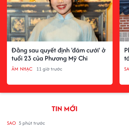
Đằng sau quyết định 'đám cưới' ở
P
tuổi 23 của Phương Mỹ Chi
tớ
ÂM NHẠC
11 giờ trước
S
TIN MỚI
SAO
5 phút trước