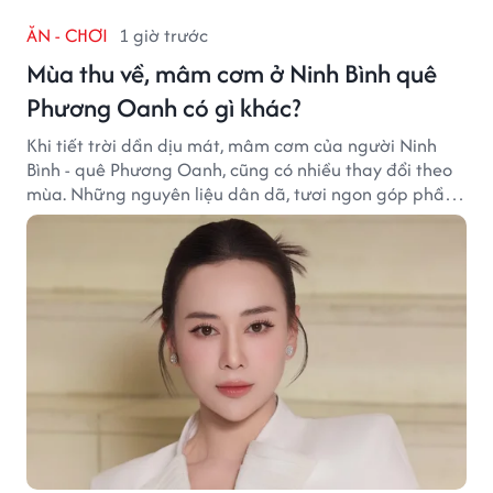
ĂN - CHƠI
1 giờ trước
Mùa thu về, mâm cơm ở Ninh Bình quê
Phương Oanh có gì khác?
Khi tiết trời dần dịu mát, mâm cơm của người Ninh
Bình - quê Phương Oanh, cũng có nhiều thay đổi theo
mùa. Những nguyên liệu dân dã, tươi ngon góp phần
tạo nên hương vị bình dị nhưng đầy cuốn hút của vùng
đất cố đô.