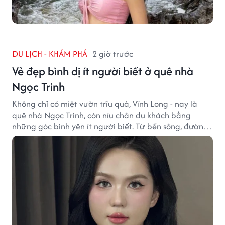
DU LỊCH - KHÁM PHÁ
2 giờ trước
Vẻ đẹp bình dị ít người biết ở quê nhà
Ngọc Trinh
Không chỉ có miệt vườn trĩu quả, Vĩnh Long - nay là
quê nhà Ngọc Trinh, còn níu chân du khách bằng
những góc bình yên ít người biết. Từ bến sông, đường
quê đến nhịp sống chậm rãi, tất cả tạo nên sức hút rất
riêng của vùng đất miền Tây.