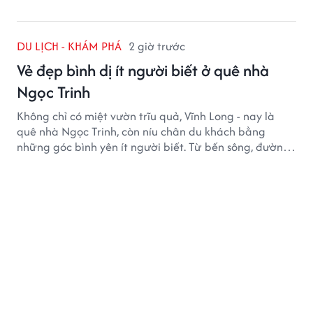
DU LỊCH - KHÁM PHÁ
2 giờ trước
Vẻ đẹp bình dị ít người biết ở quê nhà
Ngọc Trinh
Không chỉ có miệt vườn trĩu quả, Vĩnh Long - nay là
quê nhà Ngọc Trinh, còn níu chân du khách bằng
những góc bình yên ít người biết. Từ bến sông, đường
quê đến nhịp sống chậm rãi, tất cả tạo nên sức hút rất
riêng của vùng đất miền Tây.