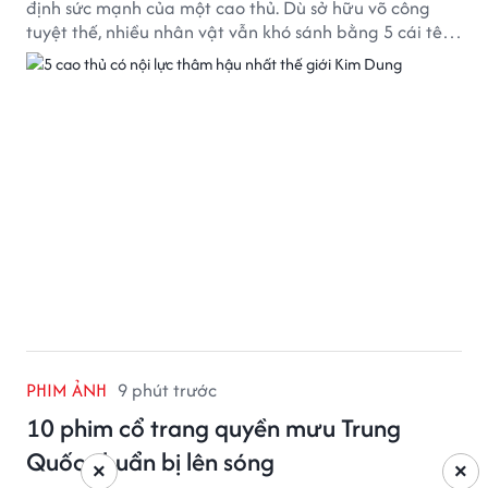
định sức mạnh của một cao thủ. Dù sở hữu võ công
tuyệt thế, nhiều nhân vật vẫn khó sánh bằng 5 cái tên
dưới đây về độ thâm hậu của chân khí.
PHIM ẢNH
9 phút trước
10 phim cổ trang quyền mưu Trung
Quốc chuẩn bị lên sóng
×
×