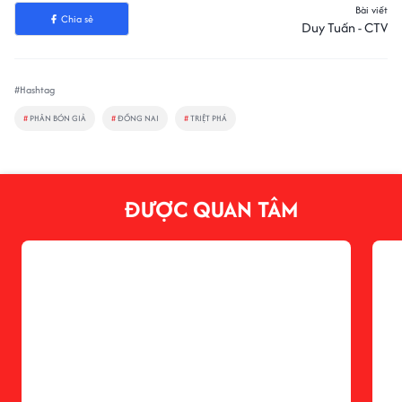
Bài viết
Chia sẻ
Duy Tuấn - CTV
#Hashtag
#
PHÂN BÓN GIẢ
#
ĐỒNG NAI
#
TRIỆT PHÁ
ĐƯỢC QUAN TÂM