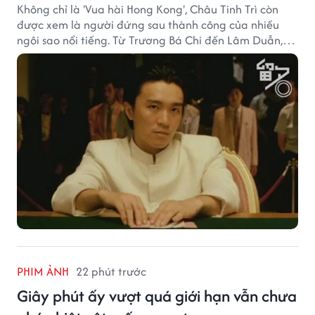
Không chỉ là 'Vua hài Hong Kong', Châu Tinh Trì còn
được xem là người đứng sau thành công của nhiều
ngôi sao nổi tiếng. Từ Trương Bá Chi đến Lâm Duẫn,
không ít diễn viên đã bước sang trang mới trong sự
nghiệp nhờ cơ hội từ Châu Tinh Trì.
PHIM ẢNH
22 phút trước
Giây phút ấy vượt quá giới hạn vẫn chưa