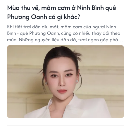
Mùa thu về, mâm cơm ở Ninh Bình quê
Phương Oanh có gì khác?
Khi tiết trời dần dịu mát, mâm cơm của người Ninh
Bình - quê Phương Oanh, cũng có nhiều thay đổi theo
mùa. Những nguyên liệu dân dã, tươi ngon góp phần
tạo nên hương vị bình dị nhưng đầy cuốn hút của vùng
đất cố đô.