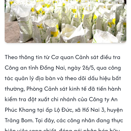
Theo thông tin từ Cơ quan Cảnh sát điều tra
Công an tỉnh Đồng Nai, ngày 26/5, qua công
tác quản lý địa bàn và theo dõi dấu hiệu bất
thường, Phòng Cảnh sát kinh tế đã tiến hành
kiểm tra đột xuất chi nhánh của Công ty An
Phúc Khang tại ấp Lộ Đức, xã Hố Nai 3, huyện
Trảng Bom. Tại đây, các công nhân đang thực
hiện việc sang chiết, đóng gói phân bón hữu