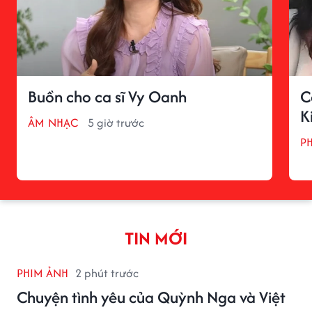
Buồn cho ca sĩ Vy Oanh
C
K
ÂM NHẠC
5 giờ trước
P
TIN MỚI
PHIM ẢNH
2 phút trước
Chuyện tình yêu của Quỳnh Nga và Việt