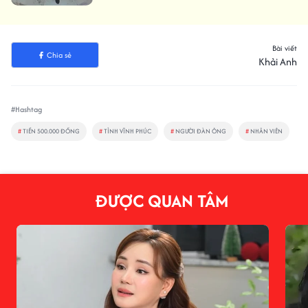
Bài viết
Chia sẻ
Khải Anh
#Hashtag
#
TIỀN 500.000 ĐỒNG
#
TỈNH VĨNH PHÚC
#
NGƯỜI ĐÀN ÔNG
#
NHÂN VIÊN
ĐƯỢC QUAN TÂM