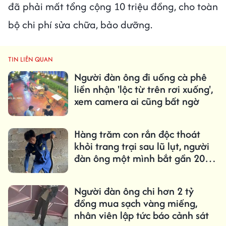
đã phải mất tổng cộng 10 triệu đồng, cho toàn
bộ chi phí sửa chữa, bảo dưỡng.
TIN LIÊN QUAN
Người đàn ông đi uống cà phê
liền nhận 'lộc từ trên rơi xuống',
xem camera ai cũng bất ngờ
Hàng trăm con rắn độc thoát
khỏi trang trại sau lũ lụt, người
đàn ông một mình bắt gần 20
con mỗi ngày
Người đàn ông chi hơn 2 tỷ
đồng mua sạch vàng miếng,
nhân viên lập tức báo cảnh sát