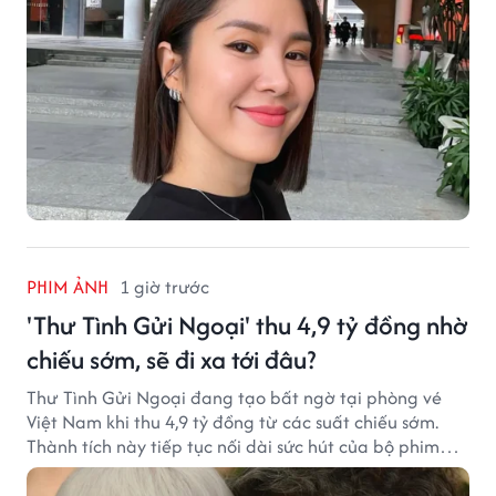
PHIM ẢNH
1 giờ trước
'Thư Tình Gửi Ngoại' thu 4,9 tỷ đồng nhờ
chiếu sớm, sẽ đi xa tới đâu?
Thư Tình Gửi Ngoại đang tạo bất ngờ tại phòng vé
Việt Nam khi thu 4,9 tỷ đồng từ các suất chiếu sớm.
Thành tích này tiếp tục nối dài sức hút của bộ phim
từng gây sốt với doanh thu hơn 7.300 tỷ đồng ở nước
ngoài.