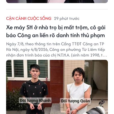
CẬN CẢNH CUỘC SỐNG
29 phút trước
Xe máy SH ở nhà trọ bị mất trộm, cô gái
báo Công an liền rõ danh tính thủ phạm
Ngày 7/8, theo thông tin trên Cổng TTĐT Công an TP
Hà Nội, ngày 4/8/2026, Công an phường Từ Liêm tiếp
nhận đơn trình báo của chị N.T.H.A. (sinh năm 1998, trú
tại phường Từ Liêm) về việc bị kẻ gian lấy trộm chiếc
xe mô tô Honda SH 125i, tại khu nhà trọ nơi đang sinh
sống.