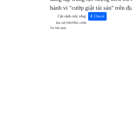
hành vi "cướp giật tài sản" trên đị
Cận cảnh cuộc sống
Chia sẻ
Bài viết
PHƯƠNG LINH
Tin liên quan
TOP
VIEW
24H