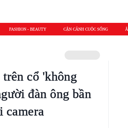
FASHION - BEAUTY
CẬN CẢNH CUỘC SỐNG
Â
 trên cổ 'không
người đàn ông bần
ại camera