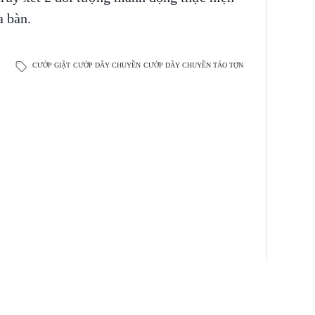
a bàn.
CƯỚP GIẬT
CƯỚP DÂY CHUYỀN
CƯỚP DÂY CHUYỀN TÁO TỢN