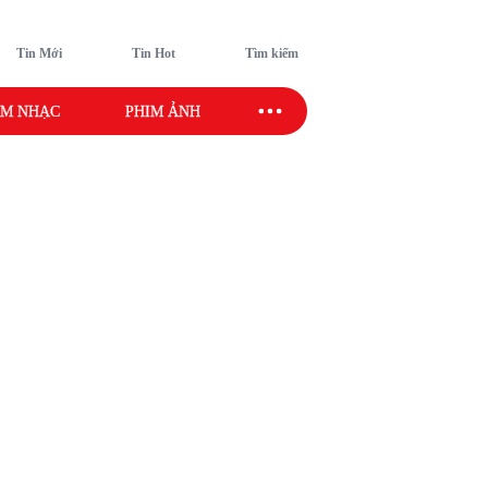
Tin Mới
Tin Hot
Tìm kiếm
M NHẠC
PHIM ẢNH
SAO SPORT