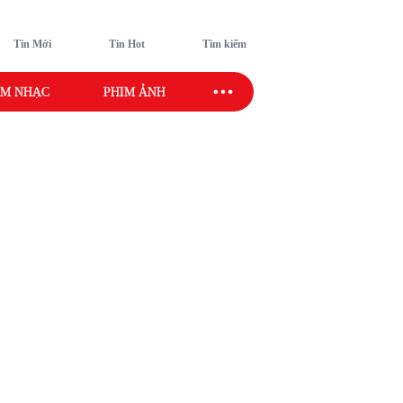
Tin Mới
Tin Hot
Tìm kiếm
M NHẠC
PHIM ẢNH
SAO SPORT