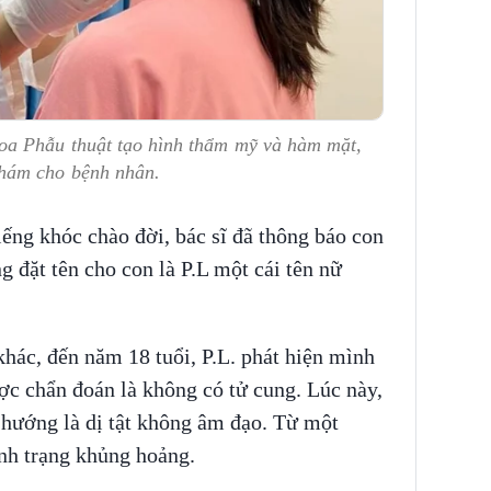
oa Phẫu thuật tạo hình thẩm mỹ và hàm mặt,
hám cho bệnh nhân.
iếng khóc chào đời, bác sĩ đã thông báo con
ng đặt tên cho con là P.L một cái tên nữ
hác, đến năm 18 tuổi, P.L. phát hiện mình
ợc chẩn đoán là không có tử cung. Lúc này,
 hướng là dị tật không âm đạo. Từ một
ình trạng khủng hoảng.