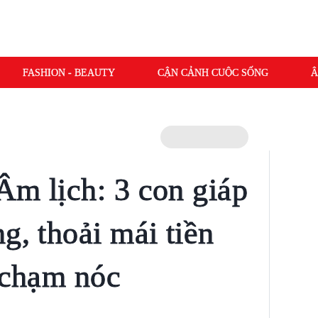
FASHION - BEAUTY
CẬN CẢNH CUỘC SỐNG
Â
Âm lịch: 3 con giáp
g, thoải mái tiền
g chạm nóc