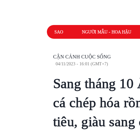
SAO
NGƯỜI MẪU - HOA HẬU
CẬN CẢNH CUỘC SỐNG
04/11/2023 - 16:01 (GMT+7)
Sang tháng 10 
cá chép hóa rồn
tiêu, giàu san