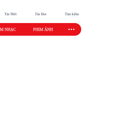
Tin Mới
Tin Hot
Tìm kiếm
M NHẠC
PHIM ẢNH
SAO SPORT