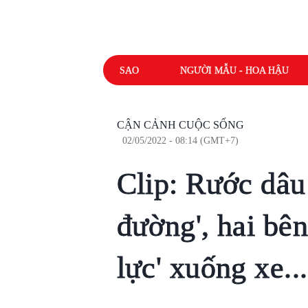
SAO
NGƯỜI MẪU - HOA HẬU
CẬN CẢNH CUỘC SỐNG
02/05/2022 - 08:14 (GMT+7)
Clip: Rước dâu 
đường', hai bên
lực' xuống xe..