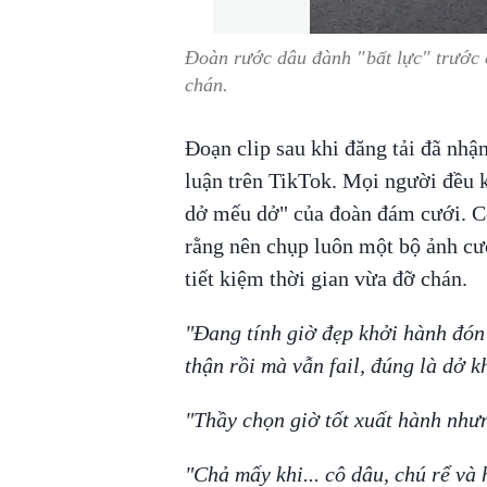
Đoàn rước dâu đành "bất lực" trước 
chán.
Đoạn clip sau khi đăng tải đã nh
luận trên TikTok. Mọi người đều 
dở mếu dở" của đoàn đám cưới. Có
rằng nên chụp luôn một bộ ảnh cướ
tiết kiệm thời gian vừa đỡ chán.
"Đang tính giờ đẹp khởi hành đón
thận rồi mà vẫn fail, đúng là dở 
"Thầy chọn giờ tốt xuất hành nhưn
"Chả mấy khi... cô dâu, chú rể và 