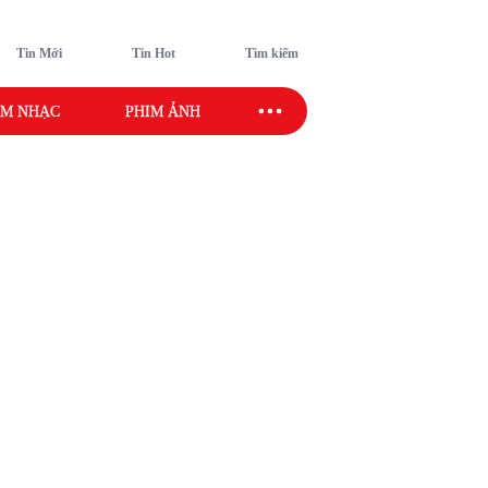
Tin Mới
Tin Hot
Tìm kiếm
M NHẠC
PHIM ẢNH
SAO SPORT