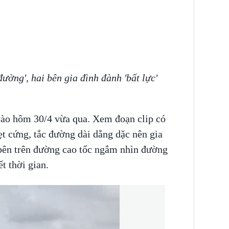
ường', hai bên gia đình đành 'bất lực'
vào hôm 30/4 vừa qua. Xem đoạn clip có
kẹt cứng, tắc đường dài dằng dặc nên gia
 bên trên đường cao tốc ngắm nhìn đường
iết thời gian.