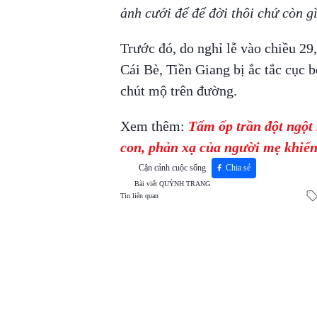
ảnh cưới để để đời thôi chứ còn g
Trước đó, do nghỉ lễ vào chiều 29
Cái Bè, Tiền Giang bị ắc tắc cục b
chút mộ trên đường.
Xem thêm:
Tấm ốp trần đột ngột 
con, phản xạ của người mẹ khiến
Cận cảnh cuộc sống
Chia sẻ
Bài viết
QUỲNH TRANG
Tin liên quan