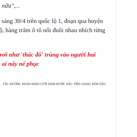
ì nữa",...
, sáng 30/4 trên quốc lộ 1, đoạn qua huyện
ộ, hàng trăm ô tô nối đuôi nhau nhích từng
rơi như 'thác đổ' trúng vào người hai
 ai nấy nể phục
TẮC ĐƯỜNG
ĐOÀN ĐÁM CƯỚI
ĐÁM RƯỚC DÂU
TIỀN GIANG
ĐÓN DÂU